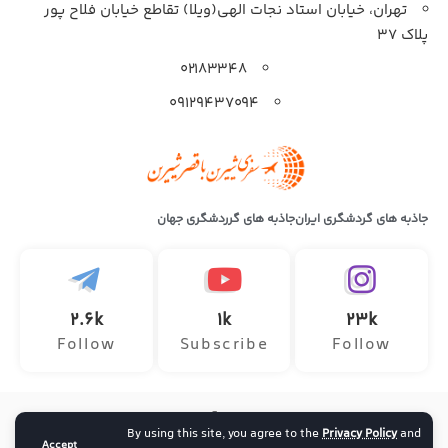
تهران، خیابان استاد نجات الهی(ویلا) تقاطع خیابان فلاح پور
پلاک 37
۰۲۱۸۳۳۴۸
۰۹۱۲۹۴۳۷۰۹۴
جاذبه های گردشگری ایران
جاذبه های گرردشگری جهان
2.6k
1k
23k
Follow
Subscribe
Follow
تمامی حقوق این وب سایت متعلق به آژانس هواپیمایی سفر ماجراجویانه
By using this site, you agree to the
Privacy Policy
and
ارائه دهنده خدمات تور داخلی و خارجی ، خرید بلیط هواپیما و رزرو آنلاین
Accept