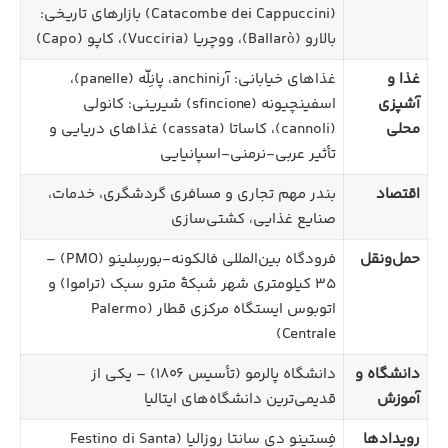
(Catacombe dei Cappuccini) بازارهای تاریخی:
بالارو (Ballarò)، ووچریا (Vucciria)، کاپو (Capo)
غذا و
غذاهای خیابانی: آرanchini، پانِلّه (panelle)،
آشپزی
اسفینچیونه (sfincione) شیرینی: کانولی
محلی
(cannoli)، کاساتا (cassata) غذاهای دریایی و
تأثیر عربی-نرمنی-اسپانیایی
اقتصاد
بندر مهم تجاری و مسافری گردشگری، خدمات،
صنایع غذایی، کشتی‌سازی
حمل‌ونقل
فرودگاه بین‌المللی فالکونه-بورسِلینو (PMO) –
۳۵ کیلومتری شهر شبکهٔ مترو سبک (تراموا) و
اتوبوس ایستگاه مرکزی قطار (Palermo
Centrale)
دانشگاه و
دانشگاه پالرمو (تأسیس ۱۸۰۶) – یکی از
آموزش
قدیمی‌ترین دانشگاه‌های ایتالیا
رویدادها
فِستینو دی سانتا روزالیا (Festino di Santa