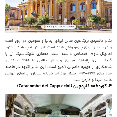
تئاتر ماسیمو، بزرگ‌ترین سالن اپرای ایتالیا و سومین در اروپا است
و در میدان وردی پالرمو واقع شده است. این اثر به پادشاه ویکتور
امانوئل دوم اختصاص داشته است. معماری نئوکلاسیک آن با
گنبد مسی، پله‌های مرمری و سالن طلایی با ۳۲۰۰ صندلی،
شاهکاری از جوزپه دامیانی آلمیو است. این تئاتر اگرچه در فاصله
سال‌های ۱۹۷۴–۱۹۹۷ بسته بود اما دوباره میزبان اپراهای جهانی
مانند آئیدا و کارمن شد.
4. گوردخمه کاپوچین (Catacombe dei Cappuccini)