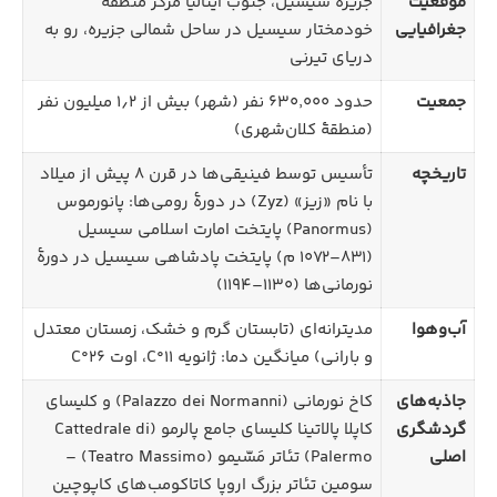
موقعیت
جزیرهٔ سیسیل، جنوب ایتالیا مرکز منطقهٔ
جغرافیایی
خودمختار سیسیل در ساحل شمالی جزیره، رو به
دریای تیرنی
جمعیت
حدود ۶۳۰٬۰۰۰ نفر (شهر) بیش از ۱٫۲ میلیون نفر
(منطقهٔ کلان‌شهری)
تاریخچه
تأسیس توسط فینیقی‌ها در قرن ۸ پیش از میلاد
با نام «زیز» (Zyz) در دورهٔ رومی‌ها: پانورموس
(Panormus) پایتخت امارت اسلامی سیسیل
(۸۳۱–۱۰۷۲ م) پایتخت پادشاهی سیسیل در دورهٔ
نورمانی‌ها (۱۱۳۰–۱۱۹۴)
آب‌وهوا
مدیترانه‌ای (تابستان گرم و خشک، زمستان معتدل
و بارانی) میانگین دما: ژانویه ۱۱°C، اوت ۲۶°C
جاذبه‌های
کاخ نورمانی (Palazzo dei Normanni) و کلیسای
گردشگری
کاپلا پالاتینا کلیسای جامع پالرمو (Cattedrale di
اصلی
Palermo) تئاتر مَسّیمو (Teatro Massimo) –
سومین تئاتر بزرگ اروپا کاتاکومب‌های کاپوچین