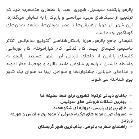
پالرمو پایتخت سیسیل، شهری است با معماری منحصربه فرد که
ترکیبی از سبک‌های عربی، بیزانسی و باروک را به نمایش می‌گذارد.
این شهر از دوران فنیقی‌ها تا عصر نورمان‌ها، شاهد تمدن‌های
گوناگون بوده است.
کلیسای جامع پالرمو، موزه باستان‌شناسی آنتونیو سالیانس، تئاتر
ماسیمو، کلیسای چیسا، کاخ گنگی، کاخ کیارامونته، کاخ نورمانی،
کلیسای پالاتین از جاهای دیدنی این شهر هستند. پالرمو به
واسطه داشتن بازارهای شلوغی مانند بالارو و ووچریا، عطر ادویه
و غذاهای خیابانی، جشنواره‌ها و سواحل زیبا به عنوان یک شهر
پویا شناخته می شود.
جاهای دیدنی ترکیه؛ کشوری برای همه سلیقه‌ ها
بهترین شکلات فروشی های سوئیس
طاق پیروزی پاریس، دروازه ای شکوهمند
معروف ترین موزه های ترکیه، معرفی 7 موزه برتر + آدرس و هزینه
ورودی
راهنمای سفر به باتومی، جذاب‌ترین شهر گرجستان