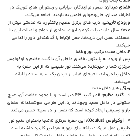
لحظات جذاب ورود:
فضای میدان:
حضور نوازندگان خیابانی و رستوران‌ های کوچک در
اطراف میدان، حال‌وهوای خاصی به بازدید اضافه می‌کند.
ورودی تاریخی:
درب‌ های برنزی عظیم پانتئون، که قدمتی بیش از
2000 سال دارند، با شکوه و ابهت، نمادی از دوام و اصالت این بنا
هستند. لمس این درب‌ها، حس ارتباط با گذشته‌ای دور را تداعی
می‌کند.
2. داخل معبد: ترکیب نور و فضا
پس از ورود به پانتئون، فضای داخلی آن با گنبد عظیم و اوکولوس
مرکزی شما را حیرت‌زده می‌کند. نور طبیعی که از این حفره به
داخل بنا می‌تابد، تجربه‌ای فراتر از دیدن یک سازه ساده را ارائه
می‌دهد.
ویژگی‌ های داخل معبد:
گنبد عظیم:
قطر گنبد 43 متر است و با وجود عظمت آن، هیچ
ستونی در داخل معبد وجود ندارد. این طراحی هوشمندانه، فضای
باز و وسیعی ایجاد کرده است که نفس را در سینه حبس می‌کند.
اوکولوس (Oculus):
این حفره مرکزی نه‌تنها به‌عنوان منبع نور
طبیعی عمل می‌کند، بلکه برای تهویه هوا نیز کاربرد داشته است.
تغییر زاویه نور در طول روز، فضای داخلی را به شکلی جادویی