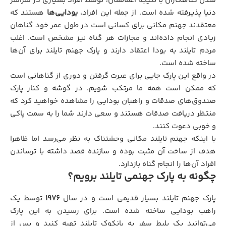
شدن گناهکاران با نتیجه اعمالشان، توسط افراد بسیاری در سراسر
دنیا پذیرفته شده است. از جمله این افراد،
بودایی‌ها
هستند که
معتقدند جهنم مکانی برای کسانی است در طول عمر خود گناهان
زیادی انجام داده‌اند و مجازات هر گناه نیز مشخص است. اغلب
مردم تایلند به بودا اعتقاد دارند و پارک جهنم تایلند برای ‌‌آن‌ها
ساخته شده است.
در واقع این پارک جایی برای عبرت گرفتن و دوری از گناهانی است
که ممکن است همه ما مرتکب شویم. در گوشه و کنار پارک
صندوق‌های صدقات و راهبان بودایی را مشاهده خواهید کرد که
منتظر دریافت صدقات هستند و سعی دارند شما را به سمت پاکی
و خوبی دعوت کنند.
با اینکه جهنم تایلند مکانی وحشتناک به نظر می‌رسد اما ظاهرا
هدف از ساخت آن مثبت بوده و سازنده قصد داشته با ترساندن
افراد آن‌ها را انجام گناه بازدارد.
چگونه به پارک جهنمی تایلند برویم؟
پارک جهنم تایلند بسیار قدیمی است و در سال
۱۹۷۶
توسط یک
راهب بودایی ساخته شده است. برای رسیدن به این پارک
می‌توانید یک بلیط سفر به بانکوک تایلند تهیه کنید و پس از