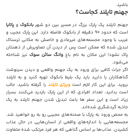
باشید.
جهنم تایلند کجاست؟
جهنم تایلند یک پارک بزرگ در مسیر بین دو شهر
بانکوک
و
پاتایا
است که حدود ۹۰ دقیقه از بانکوک فاصله دارد. این پارک عجیب و
غریب با وجود مجسمه‌های غیرعادی و خاصش به مکانی ترسناک
تبدیل شده که ممکن است پس از دیدن آن تصاویرش از ذهنتان
پاک نشود! این مکان به نام باغ
وانگ سائن سوک
نیز شناخته
می‌شود.
اگر جرات کافی برای ورود به یک جهنم واقعی و دیدن سرنوشت
گناهکاران را دارید باید یک بلیط بانکوک تهیه کنید و به تایلند
بروید. برای این کار لازم است
ویزای تایلند
را گرفته باشید. جالب
است بدانید، تعداد افرادی که از این پارک بازدید می‌کنند بسیار
زیاد است و این سفر ها باعث تبدیل شدن جهنم تایلند به یک
جاذبه گردشگری شده‌اند.
به محض ورود به پارک با صحنه‌های عجیبی رو به رو خواهید شد.
مجسمه‌هایی با اندازه‌های واقعی از انسان‌هایی در حال عذاب
کشیدن. عذاب‌ها بر اساس گناهی که هر فرد مرتکب شده متفاوت