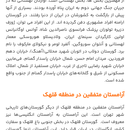
از مهمترین بخش ها، بخش لهستانی است. آوارگان لهستانی که در
جریان جنگ جهانی دوم به ایران پناه آورده بودند. بسیاری از آنها
پیش از بازگشت به کشورشان در ایران از دنیا رفتند. در گورستان
ارامنه افراد مشهوری دفن گردیده اند. از این افراد می توان، ژوزف
دزیره تولوزان پزشک فرانسوی ناصرالدین شاه، آوانس اوگانیانس
اولین کارگردان سینمای ایران، ولادیسلاو هوروسکی معمار
لهستانی و آنتوان سوروگین، آلفرد لومر و نیکولای مارکوف را نام
برد. گورستان دولاب در اتوبان شهید محلاتی(آهنگ)، خیابان دهم
فروردین، میدان امام حسن، شمال خیابان پاسدار گمنام، فی‌مابین
خیابان شهید رضایی تاجری از غرب، خیابان مستفیذ از شمال، املاک
مسکونی از شرق و گلخانه‌های خیابان پاسدار گمنام از جنوب واقع
شده‌ است.
آرامستان متفقین در منطقه قلهک
آرامستان متفقین در منطقه قلهک از دیگر گورستان‌های تاریخی
شهر تهران است. این آرامستان به آرامستان انگلیسی‌ها نیز
معروف است. ‌ گورستان قلهک در بخش جنوبی باغ قلهک و سفارت
کشور انگلستان در ایران قرار دارد. این آرامستان تنها گورستان