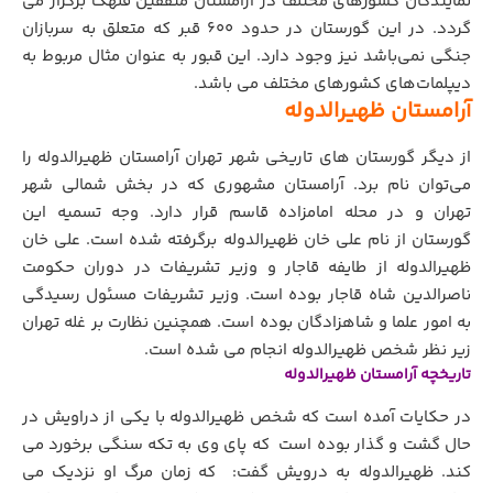
نمایندگان کشورهای مختلف در آرامستان متفقین قلهک برگزار می
گردد. در این گورستان در حدود ۶۰۰ قبر که متعلق به سربازان
جنگی نمی‌باشد نیز وجود دارد. این قبور به عنوان مثال مربوط به
دیپلمات‌های کشورهای مختلف می باشد.
آرامستان ظهیرالدوله
از دیگر گورستان های تاریخی شهر تهران آرامستان ظهیرالدوله را
می‌توان نام برد. آرامستان مشهوری که در بخش شمالی شهر
تهران و در محله امامزاده قاسم قرار دارد. وجه تسمیه این
گورستان از نام علی خان ظهیرالدوله برگرفته شده است. علی خان
ظهیرالدوله از طایفه قاجار و وزیر تشریفات در دوران حکومت
ناصرالدین شاه قاجار بوده است. وزیر تشریفات مسئول رسیدگی
به امور علما و شاهزادگان بوده است. همچنین نظارت بر غله تهران
زیر نظر شخص ظهیرالدوله انجام می شده است.
تاریخچه آرامستان ظهیرالدوله
در حکایات آمده است که شخص ظهیرالدوله با یکی از دراویش در
حال گشت و گذار بوده است که پای وی به تکه سنگی برخورد می
کند. ظهیرالدوله به درویش گفت: که زمان مرگ او نزدیک می