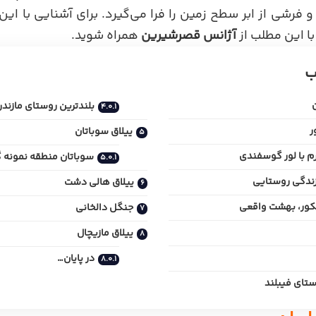
 فرشی از ابر سطح زمین را فرا می‌گیرد. برای آشنایی با این
با این مطلب از
آژانس قصرشیرین
همراه شوید.
ب
بلندترین روستای مازندر
ر
ییلاق سوباتان
م با لور گوسفندی
سوباتان منطقه نمونه 
 زندگی روستایی
ییلاق هالی دشت
ور، بهشت واقعی
جنگل دالخانی
ییلاق مازیچال
در پایان…
ستای فیبلند