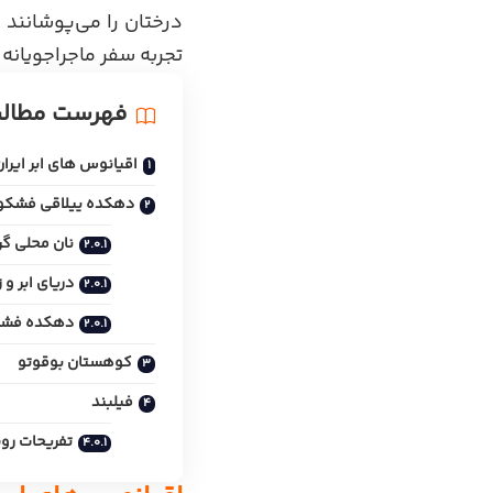
درختان را می‌پوشانند
.
و
تجربه سفر ماجراجویانه 
فهرست مطال
اقیانوس های ابر ایران
دهکده ییلاقی فشکو
نان محلی گر
دریای ابر و
دهکده فشک
کوهستان بوقوتو
فیلبند
تفریحات رو