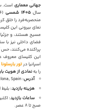
جهانی معماری
است. سا
سال
۱۴۰۵ شمسی
(۲۰۲۶ میلادی)، همچنان در حال ساخت است. گائودی
منحصربه‌فرد را خلق کر
نمای بیرونی این کلیسا
مسیح هستند، و جزئیات 
فضای داخلی نیز با ست
پراکنده می‌کنند، حس آ
این کلیسای معروف در
اسپانیا در
تور بارسلونا
ا
را به
نمادی از هویت بار
آدرس
: Carrer de Mallorca, 401, 08013 Barcelona, Spain
هزینه بازدید
: بلیط استاندارد حدود ۲۶ 
ساعات بازدید
صبح تا ۸ عصر.