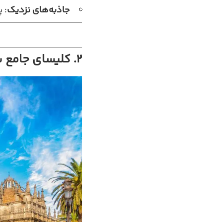
جاذبه‌های نزدیک
: 
۲. کلیسای جامع سویل (Seville Cathedral) – سویل