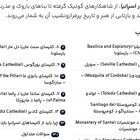
 اسپانیا
، از شاهکارهای گوتیک گرفته تا بناهای باروک و مدرن
بازتابی از هنر و تاریخ پرفرازونشیب آن به شمار می‌روند.
ب
۱. کلیسای ساگرادا فامیلیا (Basilica and Expiatory
ونا
بارسلونا
۹. کلیسای بورگوس (Burgos Cathedral) – بورگوس
۳. مسجد-کلیسای کوردوبا (Mezquita of Cordoba) –
– ساراگوسا
۱۱. کلی
of Palma) – پالما د مایورکا
۵. کلیسای سنتیاگو د کومپوستلا (Santiago de
۱۲. کلیسای کادیز (Cádiz Cathedral) – کادیز
۶. صومعه سانتا ماریا د مونتسرات (Monastery of Santa
چرا باید از کلیساهای اسپانیا بازد
سوالات متداول