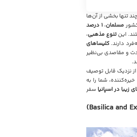
ند تنها بخشی از آن‌ها
کشور
مسلمان
،
۱ درصد
تند. این
تنوع مذهبی
،
‌فرد دارند.
کلیساهای
ادت و مقاصدی بی‌نظیر
د.
 از نزدیک قابل توصیف
یره‌کننده، شما را به
ی زیبا در اسپانیا
سفر
۱. کلیسای ساگرادا فامیلیا (Basilica and Expiatory Church of the Holy Family)