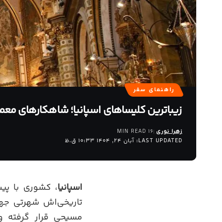
راهنمای سفر
زیباترین کلیساهای اسپانیا؛ شاهکارهای معما
زهرا نوری
16 MIN READ
LAST UPDATED: آبان 24, 1404 10:33 ق.ظ
اسپانیا
، کشوری با پیش
تاریخی‌اش شهرتی جها
مسیحی قرار گرفته و 