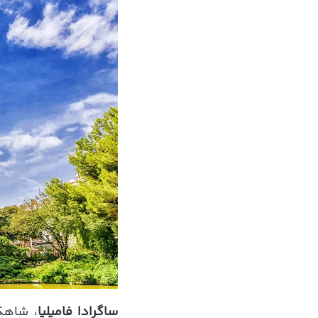
ساگرادا فامیلیا
، شاهکا