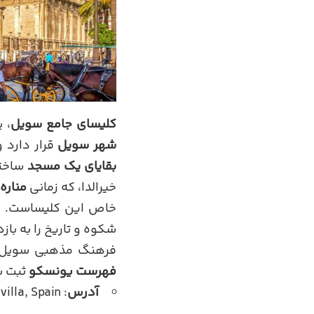
کلیسای جامع سویل
، 
شهر سویل
قرار دارد و
بقایای یک مسجد
ساخته
خیرالدا، که زمانی
مناره
خاص این کلیساست. فض
شکوه و تاریخ را به بازد
فرهنگ مذهبی سویل، ک
فهرست یونسکو
ثبت ش
آدرس
: Av. de la Constitución, s/n, 41004 Sevilla, Spain