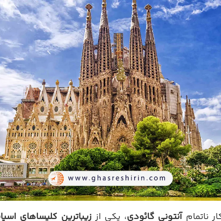
ر ناتمام
آنتونی گائودی
، یکی از
زیباترین کلیساهای اسپان