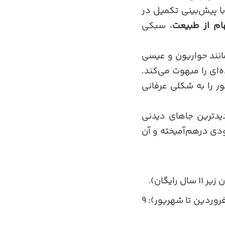
 و با پیش‌بینی تکمیل در
هام از طبیعت
، سبکی
نند حواریون و عیسی
‌ای را مبهوت می‌کند.
ر را به شکلی عرفانی
یدترین جاهای دیدنی
ودی درهم‌آمیخته و آن
: اکتبر تا مارس (مهر تا اسفند): ۹ صبح تا ۶ عصر؛ آوریل تا سپتامبر (فروردین تا شهریور): ۹