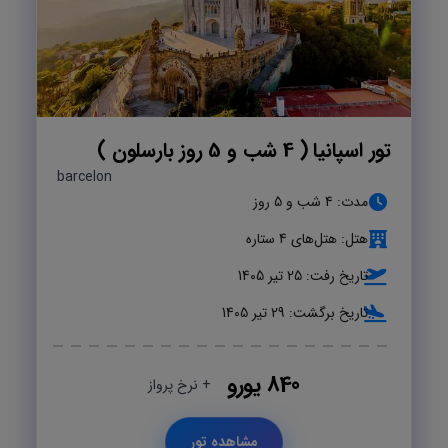
تور اسپانیا ( 4 شب و 5 روز بارسلون )
barcelon
مدت: 4 شب و 5 روز
هتل: هتل‌های 4 ستاره
تاریخ رفت: 25 تیر 1405
تاریخ برگشت: 29 تیر 1405
840 یورو
+ نرخ پرواز
مشاهده تور