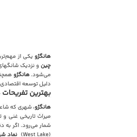
هانگژو
یکی از مهم‌تر
چین
و نزدیک شانگهای ق
می‌شود.
هانگژو
همچنین
دلیل توسعه اقتصادی و
بهترین تفریحات 
هانگژو
، شهری که شاعر
میراث تاریخی غنی و ت
شمار می‌رود. اگر به د
(West Lake)
نماد شه