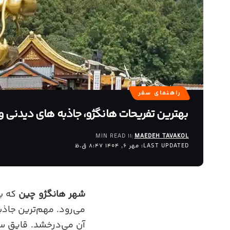
راهنمای سفر
بهترین تفریحات هانگژو، جاذبه‌ های دیدنی 
11 MIN READ
MAEDEH TAVAKOL
LAST UPDATED: مهر 6, 1404 8:47 ق.ظ
شهر هانگژو چین
که با
می‌رود. مهم‌ترین جاذ
آن می‌درخشد. قایق سو