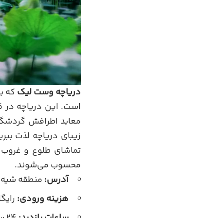
دریاچه وست لیک
که با
است. این دریاچه در ق
معابد اطرافش گردشگران
زیبای دریاچه لذت ببر
تماشای طلوع و غروب 
محسوب می‌شوند.
آدرس:
منطقه شیه ‌
هزینه ورودی:
رایگان (