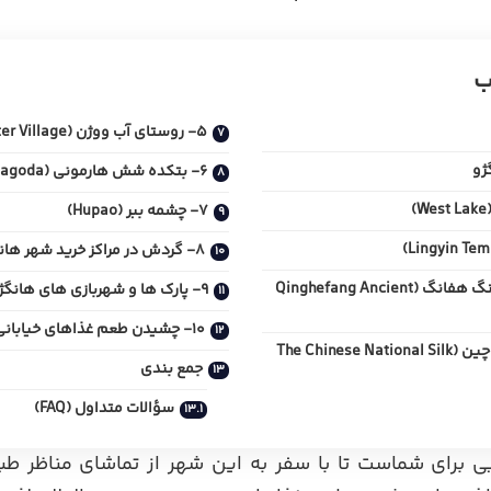
ب
5- روستای آب ووژن (Wuzhen Water Village)
ژو
6- بتکده شش هارمونی (Six Harmony Pagoda)
7- چشمه ببر (Hupao)
8- گردش در مراکز خرید شهر هانگژو
3- خیابان قدیمی کینگ هفانگ (Qinghefang Ancient
9- پارک ها و شهربازی‌ های هانگژو
10- چشیدن طعم غذاهای خیابانی هانگژو
4- موزه ملی ابریشم چین (The Chinese National Silk
جمع بندی
سؤالات متداول (FAQ)
برای شماست تا با سفر به این شهر از تماشای مناظر طبی