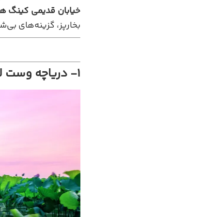
خیابان قدیمی کینگ ه
بخارپز، گزینه‌های بی
1- دریاچه وست لیک (West Lake)