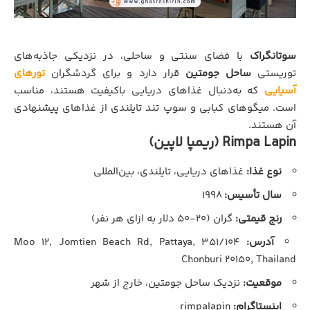
سوتانگراک
با فضای سنتی و ساحلی، در نزدیکی جاذبه‌های
توریستی
ساحل جومتین
قرار دارد و برای گردشگران
تورهای
آسیایی
که به‌دنبال غذاهای دریایی باکیفیت هستند، مناسب
است. میگوهای کبابی و سوپ تند تایلندی از غذاهای پیشنهادی
آن هستند.
Rimpa Lapin (ریمپا لاپین)
نوع غذا:
غذاهای دریایی، تایلندی، بین‌المللی
سال تأسیس:
۱۹۹۸
رنج قیمتی:
گران (۲۰-۵۰ دلار به ازای هر نفر)
آدرس:
۳۵۱/۱۰۴ Moo ۱۲, Jomtien Beach Rd, Pattaya,
Chonburi ۲۰۱۵۰, Thailand
موقعیت:
نزدیک ساحل جومتین، خارج از شهر
اینستاگرام:
rimpalapin