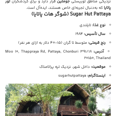
نزدیکی مناطق توریستی
جومتین
قرار دارد و برای گردشگران
تور
پاتایا
که به‌دنبال تجربه‌ای خاص هستند، ایده‌آل است.
Sugar Hut Pattaya (شوگر هات پاتایا)
نوع غذا:
تایلندی
سال تأسیس:
۱۹۸۴
رنج قیمتی:
متوسط تا گران (۱۵-۴۰ دلار به ازای هر نفر)
آدرس:
۳۹۱/۱۸ Moo ۱۰, Thappraya Rd, Pattaya, Chonburi
۲۰۱۵۰, Thailand
موقعیت:
داخل شهر، نزدیک تپه پراتامناک
اینستاگرام:
sugarhutpattaya