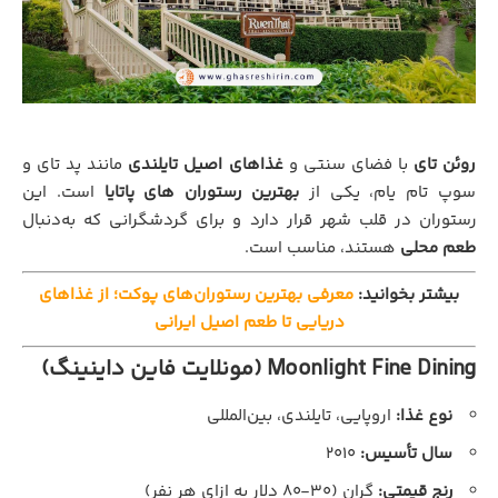
روئن تای
با فضای سنتی و
غذاهای اصیل تایلندی
مانند پد تای و
سوپ تام یام، یکی از
بهترین رستوران های پاتایا
است. این
رستوران در قلب شهر قرار دارد و برای گردشگرانی که به‌دنبال
طعم محلی
هستند، مناسب است.
بیشتر بخوانید:
معرفی بهترین رستوران‌های پوکت؛ از غذاهای
دریایی تا طعم اصیل ایرانی
Moonlight Fine Dining (مونلایت فاین داینینگ)
نوع غذا:
اروپایی، تایلندی، بین‌المللی
سال تأسیس:
۲۰۱۰
رنج قیمتی:
گران (۳۰-۸۰ دلار به ازای هر نفر)