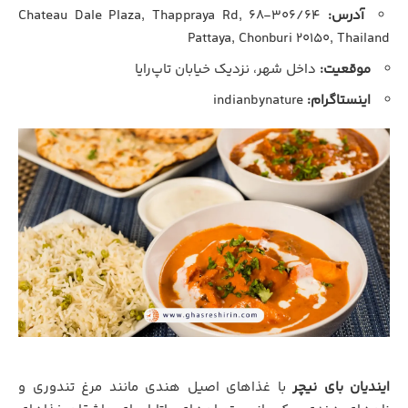
آدرس:
۳۰۶/۶۴-۶۸ Chateau Dale Plaza, Thappraya Rd,
Pattaya, Chonburi ۲۰۱۵۰, Thailand
موقعیت:
داخل شهر، نزدیک خیابان تاپ‌رایا
اینستاگرام:
indianbynature
ایندیان بای نیچر
با غذاهای اصیل هندی مانند مرغ تندوری و