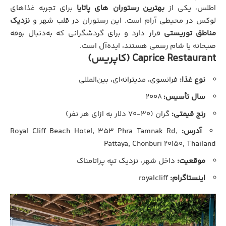
اطلس، یکی از
بهترین رستوران‌ های پاتایا
برای تجربه غذاهای
لوکس در محیطی آرام است. این رستوران در قلب شهر و
نزدیک
مناطق توریستی
قرار دارد و برای گردشگرانی که به‌دنبال بوفه
صبحانه یا شام رسمی هستند، ایده‌آل است.
Caprice Restaurant (کاپریس)
نوع غذا:
فرانسوی، مدیترانه‌ای، بین‌المللی
سال تأسیس:
۲۰۰۸
رنج قیمتی:
گران (۳۰-۷۰ دلار به ازای هر نفر)
آدرس:
Royal Cliff Beach Hotel, ۳۵۳ Phra Tamnak Rd,
Pattaya, Chonburi ۲۰۱۵۰, Thailand
موقعیت:
داخل شهر، نزدیک تپه پراتامناک
اینستاگرام:
royalcliff