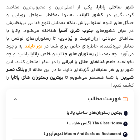
شهر ساحلی پاتایا
، یکی از اصلی‌ترین و محبوب‌ترین مقاصد
گردشگری در
کشور تایلند
، نه‌تنها به‌خاطر سواحل رویایی و
جنگل‌های انبوه استوایی‌اش، بلکه به‌دلیل تنوع غذایی بی‌نظیرش
در میان کشورهای
جنوب شرق آسیا
شناخته می‌شود. پاتایا با
غذاهای خیابانی ارزان‌قیمت و پُرادویه تا رستوران‌های لوکس با
مناظر خیره‌کننده، خاطره‌ای خاص برای شما در
تور تایلند
به وجود
می‌آورد. چه به‌دنبال
رستوران‌های جذاب و خاص پاتایا
باشید و چه
بخواهید طعم
غذاهای حلال یا ایرانی
را در سفر امتحان کنید، این
شهر برای هر سلیقه‌ای گزینه‌ای دارد. ما در این مقاله از
وبلاگ قصر
شیرین
با شما همسفر می‌شویم تا
بهترین رستوران‌ های پاتایا
را
کشف کنید!
فهرست مطالب
بهترین رستوران‌های ساحلی پاتایا
The Glass House (گلس هاوس)
Moom Aroi Seafood Restaurant (موم آروی)