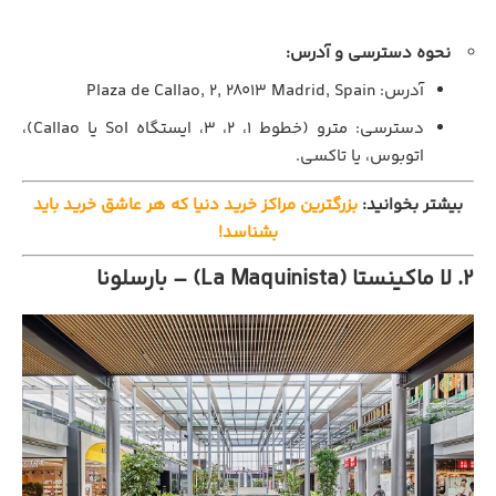
نحوه دسترسی و آدرس:
آدرس: Plaza de Callao, 2, 28013 Madrid, Spain
دسترسی: مترو (خطوط ۱، ۲، ۳، ایستگاه Sol یا Callao)،
اتوبوس، یا تاکسی.
بیشتر بخوانید:
بزرگترین مراکز خرید دنیا که هر عاشق خرید باید
بشناسد!
۲. لا ماکینستا (La Maquinista) – بارسلونا