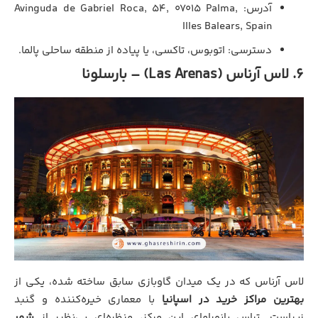
آدرس: Avinguda de Gabriel Roca, 54, 07015 Palma,
Illes Balears, Spain
دسترسی: اتوبوس، تاکسی، یا پیاده از منطقه ساحلی پالما.
۶. لاس آرناس (Las Arenas) – بارسلونا
لاس آرناس که در یک میدان گاوبازی سابق ساخته شده، یکی از
بهترین مراکز خرید در اسپانیا
با معماری خیره‌کننده و گنبد
زیباست. تراس پانورامای این مرکز، منظره‌ای بی‌نظیر از
شهر