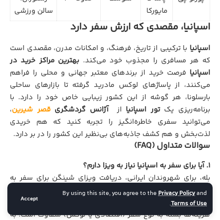
مایورکا
سالن ورزشی
اسپانیا، مقصدی که ارزش سفر دارد
اسپانیا
با ترکیبی از تاریخ، فرهنگ، و امکانات مدرن، مقصدی است
که هر مسافری را مجذوب خود می‌کند.
بهترین مراکز خرید در
اسپانیا
فرصت خرید از برندهای معتبر جهانی و محلی را فراهم
می‌کنند، از پاساژهای لوکس مادرید گرفته تا بازارهای ساحلی
بارسلونا، هر گوشه از این کشور زیبایی خاص خود را دارد. با
برنامه‌ریزی یک
تور اسپانیا
از
آژانس گردشگری
قصر شیرین
،
می‌توانید سفری خاطره‌انگیز را تجربه کنید که هم خریدی
لذت‌بخش و هم کشف جاذبه‌های بی‌نظیر این کشور را در بر دارد.
سوالات متداول (FAQ)
۱. آیا برای سفر به اسپانیا نیاز به ویزا دارم؟
بله، برای شهروندان ایرانی، دریافت ویزای شینگن برای سفر به
اسپانیا الزامی است.
By using this site, you agree to the
Privacy Policy
and
Accept
۲. هزینه‌های سفر به اسپانیا چقدر است؟
.
Terms of Use
هزینه‌ها بسته به نوع سفر (اقتصادی یا لوکس) متفاوت است. به