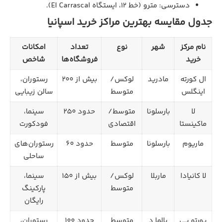
دسترسی: مترو (خط ۱۲، ایستگاه El Carrascal).
جدول مقایسه بهترین مراکز خرید اسپانیا
نام مرکز
شهر
نوع
تعداد
امکانات
خرید
فروشگاه‌ها
شاخص
ال کورته
مادرید
لوکس/
بیش از ۲۰۰
رستوران،
اینگلس
متوسط
سالن زیبایی
لا
بارسلونا
متوسط/
حدود ۲۵۰
سینما،
ماکینستا
اقتصادی
فودکورت
ماریوم
بارسلونا
متوسط
حدود ۶۰
رستوران‌های
ساحلی
لا کانیادا
ماربلا
لوکس/
بیش از ۱۵۰
سینما،
متوسط
پارکینگ
رایگان
پورتو پی
پالما د
متوسط
حدود ۱۰۰
رستوران،