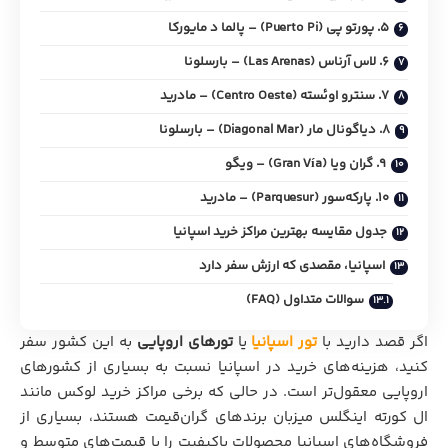
۵. پورتو پی (Puerto Pi) – پالما د مایورکا
۶. لاس آرناس (Las Arenas) – بارسلونا
۷. سنترو اوئسته (Centro Oeste) – مادرید
۸. دیاگونال مار (Diagonal Mar) – بارسلونا
۹. گران ویا (Gran Vía) – ویگو
۱۰. پارکه‌سور (Parquesur) – مادرید
جدول مقایسه بهترین مراکز خرید اسپانیا
اسپانیا، مقصدی که ارزش سفر دارد
سوالات متداول (FAQ)
اگر قصد دارید با
تور اسپانیا
یا
تورهای اروپایی
به این کشور سفر
کنید، هزینه‌های خرید در اسپانیا نسبت به بسیاری از کشورهای
اروپایی معقول‌تر است. در حالی که برخی مراکز خرید لوکس مانند
ال کورته اینگلس میزبان برندهای گران‌قیمت هستند، بسیاری از
فروشگاه‌های اسپانیا محصولات باکیفیت را با قیمت‌های متوسط و