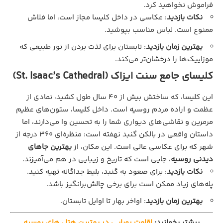
فراموش نخواهید کرد.
نکات بازدید
: عکاسی در داخل کلیسا مجاز است، اما فلاش
ممنوع است. لباس مناسب بپوشید.
بهترین زمان بازدید
: تابستان برای لذت بردن از نور طبیعی که
موزاییک‌ها را درخشان‌تر می‌کند.
کلیسای جامع سنت ایزاک (St. Isaac’s Cathedral)
این کلیسا، که ساختش بیش از ۴۰ سال طول کشید، نمادی از
عظمت و اراده مردم روسیه است. داخل کلیسا، ستون‌های عظیم
مرمرین و نقاشی‌های دیواری شما را به تحسین وا می‌دارند، اما
داستان واقعی در بالکن گنبد نهفته است: منظره‌ای 360 درجه از
شهر که برای عکاسی عالی است. این مکان، از
بهترین جاهای
دیدنی روسیه
، جایی است که تاریخ و زیبایی در هم می‌آمیزند.
نکات بازدید
: برای صعود به گنبد، بلیط جداگانه تهیه کنید.
پله‌های زیاد ممکن است برای برخی چالش‌برانگیز باشد.
بهترین زمان بازدید
: اواخر بهار تا اوایل تابستان.
بیشتر بخوانید:
اقامت رویایی در بهترین هتل‌ های روسیه