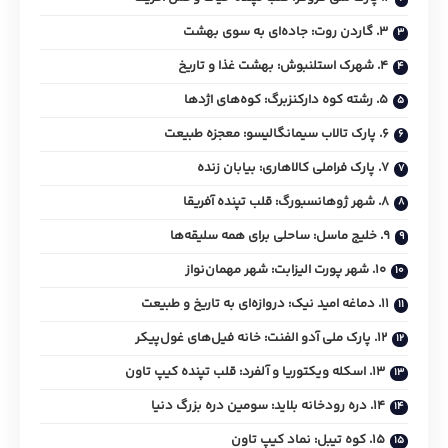
۳. گاردن روت: جاده‌ای به سوی بهشت
۴. شهرک استلنبوش: بهشت غذا و تاریخ
۵. رشته کوه دارکنزبرگ: کوه‌های اژدها
۶. پارک تالاب سیمانگالیسو: معجزه طبیعت
۷. پارک فراملی کالاهاری: بیابان زنده
۸. شهر ژوهانسبورگ: قلب تپنده آفریقا
۹. خلیج ماسل: ساحلی برای همه سلیقه‌ها
۱۰. شهر پورت الیزابت: شهر مهمان‌نواز
۱۱. دماغه امید نیک: دروازه‌ای به تاریخ و طبیعت
۱۲. پارک ملی آدو الفنت: خانه فیل‌های غول‌پیکر
۱۳. اسکله ویکتوریا و آلفرد: قلب تپنده کیپ تاون
۱۴. دره رودخانه بلاید: سومین دره بزرگ دنیا
۱۵. کوه تیبل: نماد کیپ تاون