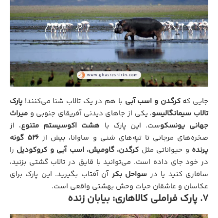
جایی که
کرگدن و اسب آبی
با هم در یک تالاب شنا می‌کنند!
پارک
تالاب سیمانگالیسو
، یکی از جاهای دیدنی آفریقای جنوبی و
میراث
جهانی یونسکو
ست. این پارک با
هشت اکوسیستم متنوع
، از
صخره‌های مرجانی تا تپه‌های شنی و ساوانا، بیش از
۵۲۶ گونه
پرنده
و حیواناتی مثل
کرگدن، گاومیش، اسب آبی و کروکودیل
را
در خود جای داده است. می‌توانید با قایق در تالاب گشتی بزنید،
سافاری کنید یا در
سواحل بکر
آن آفتاب بگیرید. این پارک برای
عکاسان و عاشقان حیات وحش بهشتی واقعی است.
۷. پارک فراملی کالاهاری: بیابان زنده