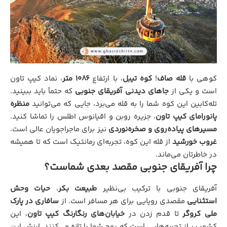
کوهی با
قله صاف
!
کوه تیبل
، با ارتفاع
۱۰۸۶ متر
، نماد کیپ تاون
است و یکی از
جاهای دیدنی آفریقای جنوبی
که حتماً باید ببینید.
تله‌کابین این کوه شما را به قله می‌برد، جایی که می‌توانید
منظره
پانورامای کیپ تاون
، جزیره روبن و اقیانوس اطلس را تماشا کنید.
مسیرهای پیاده‌روی و صخره‌نوردی
نیز برای ماجراجویان عالی است.
غروب خورشید
از قله این کوه، تجربه‌ای رمانتیک است که تا همیشه
در خاطرتان می‌ماند.
چرا آفریقای جنوبی مقصد بعدی شماست؟
آفریقای جنوبی با ترکیب بی‌نظیر
طبیعت بکر
،
حیات وحش
استثنایی
مقصدی رویایی برای هر مسافر است. از
سافاری در پارک
ملی کروگر
تا قدم زدن در
خیابان‌های رنگارنگ کیپ تاون
، این
کشور پر از تجربه‌هایی است که روح شما را تازه می‌کنند. ارزش این