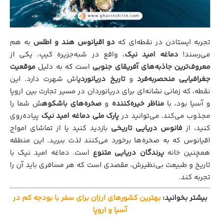
تجربه ایستادن در نقطه‌ای که
دو اقیانوس هند و اطلس
به هم
می‌رسند!
دماغه امید نیک
، واقع در شبه‌جزیره کیپ، یکی از
معروف‌ترین جاذبه‌های آفریقای جنوبی
است که به دلیل
موقعیت
جغرافیایی منحصربه‌فرد
و
تاریخ دریانوردی
اش شهرت دارد. این
نقطه، که زمانی نشانه‌ای برای دریانوردان در مسیر تجارت بین اروپا
و آسیا بود، با
مناظر خیره‌کننده
و
صخره‌های باشکوه
ش شما را
مجذوب می‌کند. می‌توانید در
پارک ملی دماغه امید نیک
پیاده‌روی
کنید، از
فانوس دریایی تاریخی
بازدید کنید یا از تماشای امواج
اقیانوس که به صخره‌ها برخورد می‌کنند لذت ببرید. این منطقه
همچنین خانه
پرندگان دریایی متنوع
است. دماغه امید نیک با
تاریخ و طبیعت بی‌نظیرش، مقصدی است که هر مسافری باید آن را
تجربه کند.
بیشتر بخوانید:
بهترین کشورهای ارزان برای سفر با بودجه کم در
آسیا و اروپا