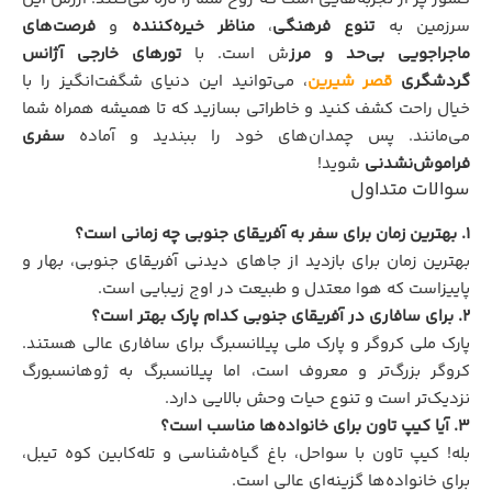
سرزمین به
تنوع فرهنگی
،
مناظر خیره‌کننده
و
فرصت‌های
ماجراجویی بی‌حد و مرز
ش است. با
تورهای خارجی آژانس
گردشگری
قصر شیرین
، می‌توانید این دنیای شگفت‌انگیز را با
خیال راحت کشف کنید و خاطراتی بسازید که تا همیشه همراه شما
می‌مانند. پس چمدان‌های خود را ببندید و آماده
سفری
فراموش‌نشدنی
شوید!
سوالات متداول
۱. بهترین زمان برای سفر به آفریقای جنوبی چه زمانی است؟
بهترین زمان برای بازدید از جاهای دیدنی آفریقای جنوبی، بهار و
پاییزاست که هوا معتدل و طبیعت در اوج زیبایی است.
۲. برای سافاری در آفریقای جنوبی کدام پارک بهتر است؟
پارک ملی کروگر و پارک ملی پیلانسبرگ برای سافاری عالی هستند.
کروگر بزرگ‌تر و معروف است، اما پیلانسبرگ به ژوهانسبورگ
نزدیک‌تر است و تنوع حیات وحش بالایی دارد.
۳. آیا کیپ تاون برای خانواده‌ها مناسب است؟
بله! کیپ تاون با سواحل، باغ گیاه‌شناسی و تله‌کابین کوه تیبل،
برای خانواده‌ها گزینه‌ای عالی است.