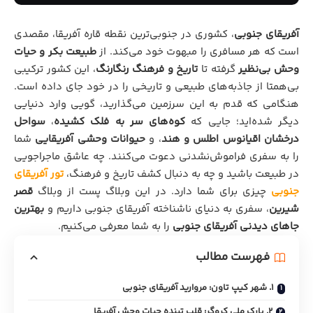
آفریقای جنوبی
، کشوری در جنوبی‌ترین نقطه قاره آفریقا، مقصدی
است که هر مسافری را مبهوت خود می‌کند. از
طبیعت بکر و حیات
وحش بی‌نظیر
گرفته تا
تاریخ و فرهنگ رنگارنگ
، این کشور ترکیبی
بی‌همتا از جاذبه‌های طبیعی و تاریخی را در خود جای داده است.
هنگامی که قدم به این سرزمین می‌گذارید، گویی وارد دنیایی
دیگر شده‌اید؛ جایی که
کوه‌های سر به فلک کشیده
،
سواحل
درخشان اقیانوس اطلس و هند
، و
حیوانات وحشی آفریقایی
شما
را به سفری فراموش‌نشدنی دعوت می‌کنند. چه عاشق ماجراجویی
در طبیعت باشید و چه به دنبال کشف تاریخ و فرهنگ،
تور آفریقای
جنوبی
چیزی برای شما دارد. در این وبلاگ پست از وبلاگ
قصر
شیرین
، سفری به دنیای ناشناخته آفریقای جنوبی داریم و
بهترین
جاهای دیدنی آفریقای جنوبی
را به شما معرفی می‌کنیم.
فهرست مطالب
۱. شهر کیپ تاون: مروارید آفریقای جنوبی
۲. پارک ملی کروگر: قلب تپنده حیات وحش آفریقا