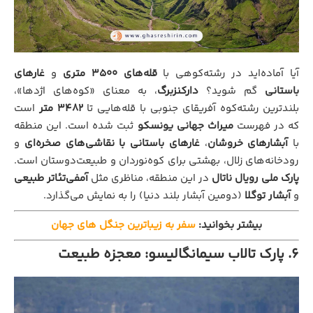
آیا آماده‌اید در رشته‌کوهی با
قله‌های ۳۵۰۰ متری
و
غارهای
باستانی
گم شوید؟
دارکنزبرگ
، به معنای «کوه‌های اژدها»،
بلندترین رشته‌کوه آفریقای جنوبی با قله‌هایی تا
۳۴۸۲ متر
است
که در فهرست
میراث جهانی یونسکو
ثبت شده است. این منطقه
با
آبشارهای خروشان
،
غارهای باستانی با نقاشی‌های صخره‌ای
و
رودخانه‌های زلال، بهشتی برای کوه‌نوردان و طبیعت‌دوستان است.
پارک ملی رویال ناتال
در این منطقه، مناظری مثل
آمفی‌تئاتر طبیعی
و
آبشار توگلا
(دومین آبشار بلند دنیا) را به نمایش می‌گذارد.
بیشتر بخوانید:
سفر به زیباترین جنگل های جهان
۶. پارک تالاب سیمانگالیسو: معجزه طبیعت