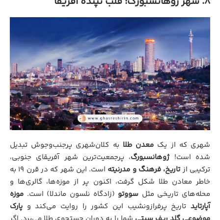
۸. شهر ژوهانسبورگ: قلب تپنده آفریقا
شهری که از یک
معدن طلا
به کلان‌شهری پرجنب‌وجوش تبدیل
شده است!
ژوهانسبورگ
، پرجمعیت‌ترین شهر آفریقای جنوبی،
ترکیبی از
تاریخ، فرهنگ و مدرنیته
است. این شهر که در قرن ۱۹ به
خاطر معادن طلا شکل گرفت، اکنون پر از موزه‌ها، گالری‌ها و
محله‌های تاریخی مثل
سووتو
(زادگاه نلسون ماندلا) است.
موزه
آپارتاید
تاریخ پرفرازونشیب این کشور را روایت می‌کند و
پارک
موضوعی گلد ریف سیتی
شما را به دوران جستجوی طلا می‌برد. اگر