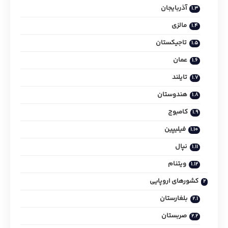
آذربایجان
مالزی
تاجیکستان
عمان
تایلند
هندوستان
کامبوج
فیلیپین
نپال
ویتنام
کشورهای اروپایی
بلغارستان
صربستان