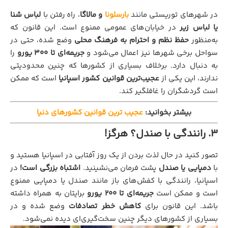
در شهرهای توریستی مانند
بارسلونا
و مالاگا
، راه رفتن با
لباس شنا
یا لباس زیر
در خیابان‌های عمومی ممنوع است. این قانون که
به‌منظور
حفظ نظم و احترام به فرهنگ محلی
وضع شده، حتی در
سواحل برخی شهرها نیز اعمال می‌شود و
جریمه‌ای تا ۳۰۰ یورو
را
به دنبال دارد. برخلاف بسیاری از کشورها که چنین محدودیتی
ندارند، این یکی از
عجیب‌ترین قوانین کشور اسپانیا
است که ممکن
است گردشگران را غافلگیر کند.
بیشتر بخوانید:
عجیب ترین قوانین کشورهای دنیا
3. رانندگی با صندل؟ هرگز!
تصور کنید در حال لذت بردن از یک روز آفتابی در اسپانیا هستید و
با
دمپایی یا صندل
پشت فرمان می‌نشینید.
اشتباه بزرگی است!
در
اسپانیا، رانندگی با کفش‌های باز مانند صندل یا دمپایی ممنوع
است و ممکن است
جریمه‌ای تا ۲۰۰ یورو
برایتان به همراه داشته
باشد. این قانون برای
کاهش خطر تصادفات
وضع شده و در
بسیاری از کشورهای دیگر چنین سخت‌گیری‌ای دیده نمی‌شود.