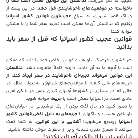
عجیب به نظر می‌رسد.
ندانستن این قوانین ممکن است شما را
ناخواسته در موقعیت‌های ناخوشایندی قرار دهد.
در این پست از
وبلاگ قصر شیرین، به سراغ
عجیب‌ترین قوانین کشور اسپانیا
رفتیم که ندانستن آن‌ها ممکن است تجربه سفر شما را با مشکل
مواجه کند!
قوانین عجیب کشور اسپانیا که قبل از سفر باید
بدانید
هر کشوری فرهنگ، باورها، و قوانین خاص خود را دارد که ممکن
است با آنچه ما به آن عادت داریم کاملاً متفاوت باشد.
ندانستن
این قوانین می‌تواند تجربه‌ای ناخوشایند در سفر ایجاد کند
، از
جریمه‌های مالی گرفته تا موقعیت‌های شرم‌آور. به‌عنوان مثال، در
حالی که در بسیاری از کشورها آویزان کردن لباس در بالکن امری
عادی است، در اسپانیا ممکن است با
جریمه
مواجه شوید.
یا تصور کنید در حال لذت بردن از یک نوشیدنی در خیابان‌های
بارسلون هستید و ناگهان با
جریمه‌ای به دلیل نقض قوانین کشور
اسپانیا
روبه‌رو می‌شوید!
آشنایی با این قوانین
، به شما کمک
می‌کند تا سفری بدون دغدغه و پر از خاطرات خوش داشته باشید.
1. لباس زیر را از بالکن آویزان نکنید!