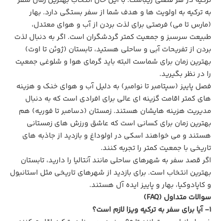
ترکیه در هر فصلی زیباست. با این حال انتخاب بهترین زمان سفر
به ترکیه به اولویت ها و هدف شما از سفر بستگی دارد. بهار
(مارس تا می) فرصتی برای لذت بردن از آب‌ و هوای معتدل،
طبیعت سرسبز و جمعیت کمتر گردشگران است. اگر به دنبال لذت
بردن از تفریحات آبی و ساحلی هستید، تابستان (ژوئن تا اوت)
بهترین زمان برای شماست البته باید گرمای هوا و شلوغی جمعیت
را در نظر بگیرید.
فصل پاییز (سپتامبر تا نوامبر) به دلیل آب‌ و هوای خنک و هزینه‌
های کمتر اقامت گزینه ای عالی برای افرادی است که به دنبال
مدیریت هزینه هایشان هستند. زمستان (دسامبر تا فوریه) هم
بهترین زمان برای کسانی است که عاشق ورزش های زمستانی
هستند و می خواهند اسکی در اولوداغ و بازدید از جاذبه‌ های
تاریخی با جمعیت کمتر را تجربه کنند.
اگر قصد سفر به شهرهای ساحلی مانند آنتالیا را دارید، تابستان
بهترین انتخاب است. برای بازدید از شهرهای تاریخی مثل استانبول
و کاپادوکیا، بهار و پاییز ایده‌ آل هستند.
سوالات متداول (FAQ)
1- آیا برای سفر به ترکیه ویزا لازم است؟