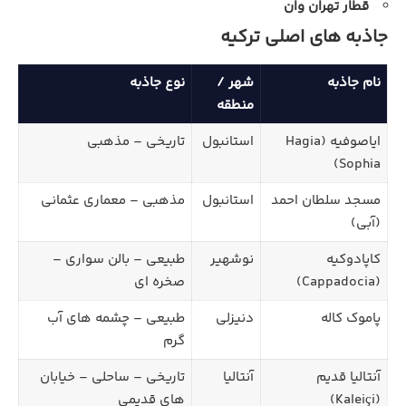
قطار تهران وان
جاذبه‌ های اصلی ترکیه
نام جاذبه
شهر /
نوع جاذبه
منطقه
ایاصوفیه (Hagia
استانبول
تاریخی – مذهبی
Sophia)
مسجد سلطان احمد
استانبول
مذهبی – معماری عثمانی
(آبی)
کاپادوکیه
نوشهیر
طبیعی – بالن‌ سواری –
(Cappadocia)
صخره‌ ای
پاموک‌ کاله
دنیزلی
طبیعی – چشمه‌ های آب
گرم
آنتالیا قدیم
آنتالیا
تاریخی – ساحلی – خیابان‌
(Kaleiçi)
های قدیمی