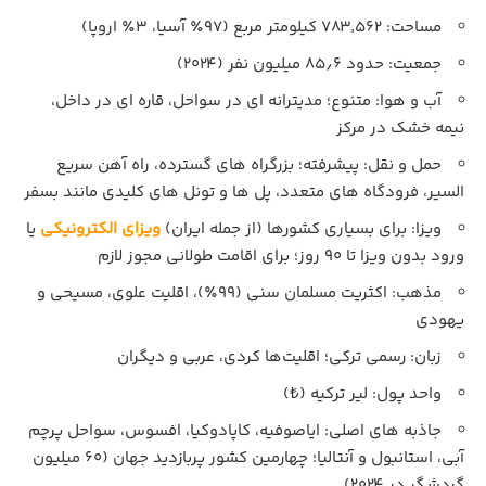
مساحت: ۷۸۳٬۵۶۲ کیلومتر مربع (۹۷٪ آسیا، ۳٪ اروپا)
جمعیت: حدود ۸۵٫۶ میلیون نفر (۲۰۲۴)
آب و هوا: متنوع؛ مدیترانه‌ ای در سواحل، قاره‌ ای در داخل،
نیمه‌ خشک در مرکز
حمل و نقل: پیشرفته؛ بزرگراه‌ های گسترده، راه‌ آهن سریع‌
السیر، فرودگاه‌ های متعدد، پل‌ ها و تونل‌ های کلیدی مانند بسفر
ویزا: برای بسیاری کشورها (از جمله ایران)
ویزای الکترونیکی
یا
ورود بدون ویزا تا ۹۰ روز؛ برای اقامت طولانی مجوز لازم
مذهب: اکثریت مسلمان سنی (۹۹٪)، اقلیت علوی، مسیحی و
یهودی
زبان: رسمی ترکی؛ اقلیت‌ها کردی، عربی و دیگران
واحد پول: لیر ترکیه (₺)
جاذبه‌ های اصلی: ایاصوفیه، کاپادوکیا، افسوس، سواحل پرچم
آبی، استانبول و آنتالیا؛ چهارمین کشور پربازدید جهان (۶۰ میلیون
گردشگر در ۲۰۲۴)