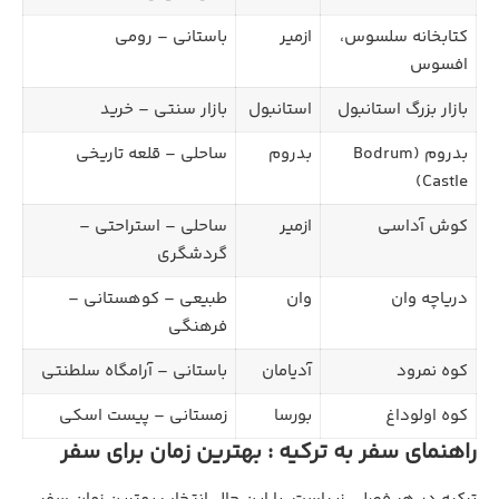
کتابخانه سلسوس،
ازمیر
باستانی – رومی
افسوس
بازار بزرگ استانبول
استانبول
بازار سنتی – خرید
بدروم (Bodrum
بدروم
ساحلی – قلعه تاریخی
Castle)
کوش آداسی
ازمیر
ساحلی – استراحتی –
گردشگری
دریاچه وان
وان
طبیعی – کوهستانی –
فرهنگی
کوه نمرود
آدیامان
باستانی – آرامگاه سلطنتی
کوه‌ اولوداغ
بورسا
زمستانی – پیست اسکی
راهنمای سفر به ترکیه : بهترین زمان برای سفر