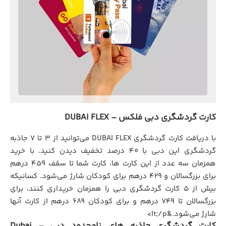
کارت گردشگري دبی فلکس – DUBAI FLEX
با دریافت کارت گردشگری DUBAI FLEX می‌توانید از 3 تا 7 جاذبه
گردشگری این دبی با 40 درصد تخفیف دیدن کنید. با خرید
همزمان سه عدد از این کارت ها، کارت شما تا سقف 459 درهم
برای بزرگسالان و 429 درهم برای کودکان شارژ می‌شود. کسانیکه
بیش از 5 کارت گردشگری دبی را همزمان خریداری کنند، برای
بزرگسالان تا 749 درهم و برای کودکان 689 درهم از کارت آنها
شارژ می‌شود.&lt;/p>
کارت گردشگری جاذبه های نامحدود دبی – Dubai