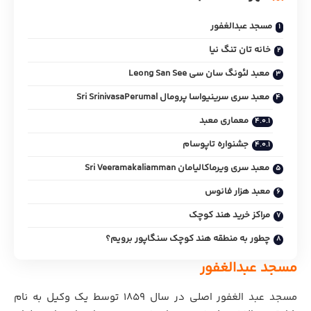
مسجد عبدالغفور
خانه تان تنگ نیا
معبد لئونگ سان سی Leong San See
معبد سری سرینیواسا پرومال Sri SrinivasaPerumal
معماری معبد
جشنواره تاپوسام
معبد سری ویرماکالیامان Sri Veeramakaliamman
معبد هزار فانوس
مراکز خرید هند کوچک
چطور به منطقه هند کوچک سنگاپور برویم؟
مسجد عبدالغفور
مسجد عبد الغفور اصلی در سال 1859 توسط یک وکیل به نام