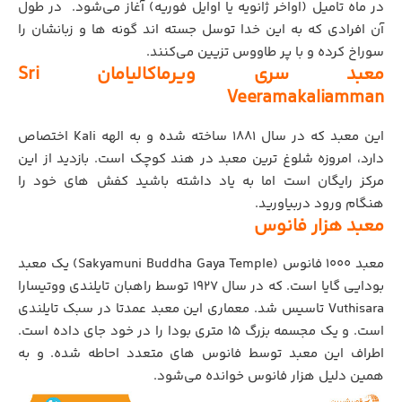
در ماه تامیل (اواخر ژانویه یا اوایل فوریه) آغاز می‌شود. در طول
آن افرادی که به این خدا توسل جسته اند گونه ها و زبانشان را
سوراخ کرده و با پر طاووس تزیین می‌کنند.
معبد سری ویرماکالیامان Sri
Veeramakaliamman
این معبد که در سال 1881 ساخته شده و به الهه Kali اختصاص
دارد، امروزه شلوغ ترین معبد در هند کوچک است. بازدید از این
مرکز رایگان است اما به یاد داشته باشید کفش های خود را
هنگام ورود دربیاورید.
معبد هزار فانوس
معبد 1000 فانوس (Sakyamuni Buddha Gaya Temple) یک معبد
بودایی گایا است. که در سال 1927 توسط راهبان تایلندی ووتیسارا
Vuthisara تاسیس شد. معماری این معبد عمدتا در سبک تایلندی
است. و یک مجسمه بزرگ 15 متری بودا را در خود جای داده است.
اطراف این معبد توسط فانوس های متعدد احاطه شده. و به
همین دلیل هزار فانوس خوانده می‌شود.