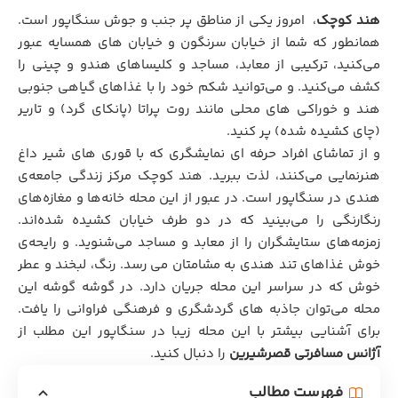
هند کوچک
، امروز یکی از مناطق پر جنب و جوش
سنگاپور
است.
همانطور که شما از خیابان سرنگون و خیابان های همسایه عبور
می‌کنید، ترکیبی از معابد، مساجد و کلیساهای هندو و چینی را
کشف می‌کنید. و می‌توانید شکم خود را با غذاهای گیاهی جنوبی
هند و خوراکی های محلی مانند روت پراتا (پانکای گرد) و تاریر
(چای کشیده شده) پر کنید.
و از تماشای افراد حرفه ای نمایشگری که با قوری های شیر داغ
هنرنمایی می‌کنند، لذت ببرید. هند کوچک مرکز زندگی جامعه‌ی
هندی‌ در سنگاپور است. در عبور از این محله خانه‌ها و مغازه‌های
رنگارنگی را می‌بینید که در دو طرف خیابان کشیده شده‌اند.
زمزمه‌های ستایشگران را از معابد و مساجد می‌شنوید. و رایحه‌ی
خوش غذاهای تند هندی به مشامتان می رسد. رنگ، لبخند و عطر
خوش که در سراسر این محله جریان دارد. در گوشه گوشه این
محله می‌توان جاذبه های گردشگری و فرهنگی فراوانی را یافت.
برای آشنایی بیشتر با این محله زیبا در سنگاپور این مطلب از
آژانس مسافرتی
قصرشیرین
را دنبال کنید.
فهرست مطالب