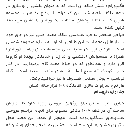
«گیپورام» شش طبقه ای است
.
که به عنوان بخشی از نوسازی در
دهه 1960 ساخته شد. این گیپورام با ارتفاع 20 متر با مجسمه
هایی که عمدتا نمودهای مختلف لرد ویشنو را نشان می‌دهند
تزئین شده است.
طراحی منحصر به فرد هندسی سقف معبد اصلی نیز در جای خود
بسیار قابل توجه است این طراحی یاد اور نه سیاره منظومه شمسی
است. علاوه بر این، در معبد اصلی مجسمه خدای پرامال (ویشنو)
همراه با همسرانش (لکشمی و اندال) و خدمتکار پرنده او گارودا
قرار دارد و همانطور که در حیاط معبد گام برمیدارید، در کنار
جوبی کوچک که منبع اصلی آب های مقدس معبد است ، گیاه
تولاسی – بوش مقدس هندوها را نیز خواهید یافت.
غار نیاح ساراواک مالزی، اقامتگاه 38 هزار ساله انسان
جشنواره تاپوسام
دراین معبد سالنی برای برگزاری عروسی وجود دارد که از زمان
ساخت آن در دهه 1960 مکانی محبوب برای انجام مراسم عروسی
هندوهای سنگاپوربوده است. مهم‌تر از همه، این معبد محل
برگزاری جشنواره تاپوسام است . جشنی به افتخار خدای ویشنو که