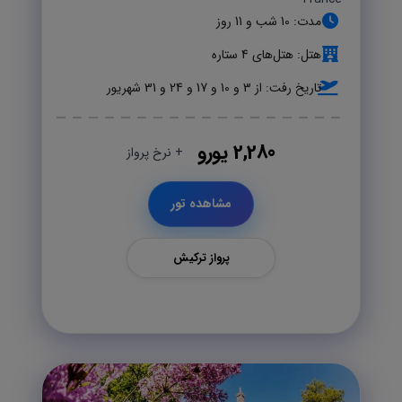
مدت: 10 شب و 11 روز
هتل: هتل‌های 4 ستاره
تاریخ رفت: از 3 و 10 و 17 و 24 و 31 شهریور
2,280 یورو
+ نرخ پرواز
مشاهده تور
پرواز ترکیش