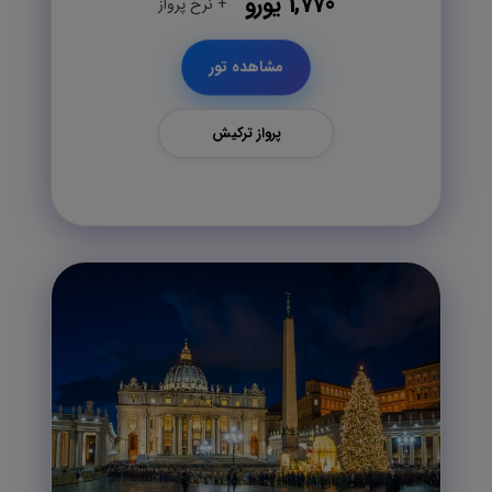
1,770 یورو
+ نرخ پرواز
مشاهده تور
پرواز ترکیش