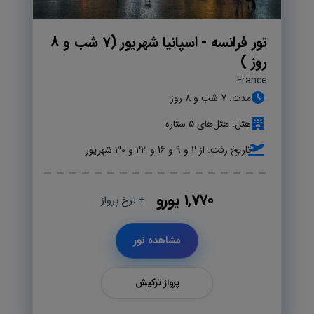
تور فرانسه - اسپانیا شهریور (7 شب و 8
روز )
France
مدت: 7 شب و 8 روز
هتل: هتل‌های 5 ستاره
تاریخ رفت: از 2 و 9 و 16 و 23 و 30 شهریور
1,770 یورو
+ نرخ پرواز
مشاهده تور
پرواز ترکیش