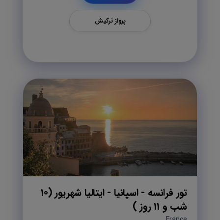
پرواز ترکیش
تور فرانسه - اسپانیا - ایتالیا شهریور (10
شب و 11 روز )
France