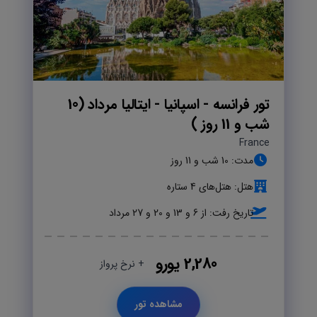
تور فرانسه - اسپانیا - ایتالیا مرداد (10
شب و 11 روز )
France
مدت: 10 شب و 11 روز
هتل: هتل‌های 4 ستاره
تاریخ رفت: از 6 و 13 و 20 و 27 مرداد
2,280 یورو
+ نرخ پرواز
مشاهده تور