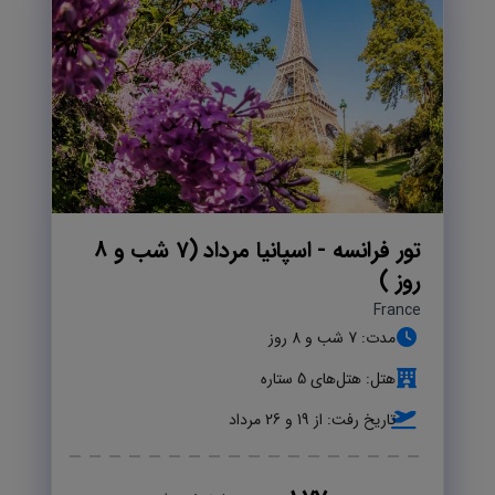
تور فرانسه - اسپانیا مرداد (7 شب و 8
روز )
France
مدت: 7 شب و 8 روز
هتل: هتل‌های 5 ستاره
تاریخ رفت: از 19 و 26 مرداد