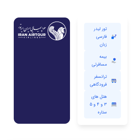
تور لیدر
فارسی
زبان
بیمه
مسافرتی
ترانسفر
فرودگاهی
هتل های
3 و 4 و 5
ستاره