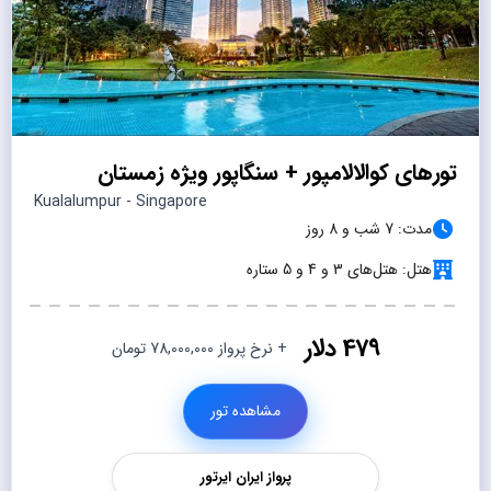
تورهای کوالالامپور + سنگاپور ویژه زمستان
Kualalumpur - Singapore
مدت: 7 شب و 8 روز
هتل: هتل‌های 3 و 4 و 5 ستاره
479 دلار
+ نرخ پرواز 78,000,000 تومان
مشاهده تور
پرواز ایران ایرتور