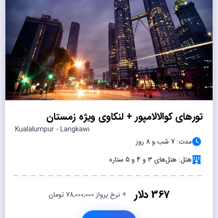
تورهای کوالالامپور + لنکاوی ویژه زمستان
Kualalumpur - Langkawi
مدت: 7 شب و 8 روز
هتل: هتل‌های 3 و 4 و 5 ستاره
367 دلار
+ نرخ پرواز 78,000,000 تومان