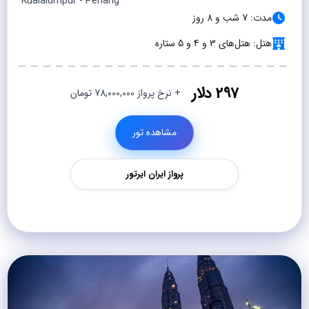
Kualalumpur - Penang
مدت: 7 شب و 8 روز
هتل: هتل‌های 3 و 4 و 5 ستاره
297 دلار
+ نرخ پرواز 78,000,000 تومان
مشاهده تور
پرواز ایران ایرتور