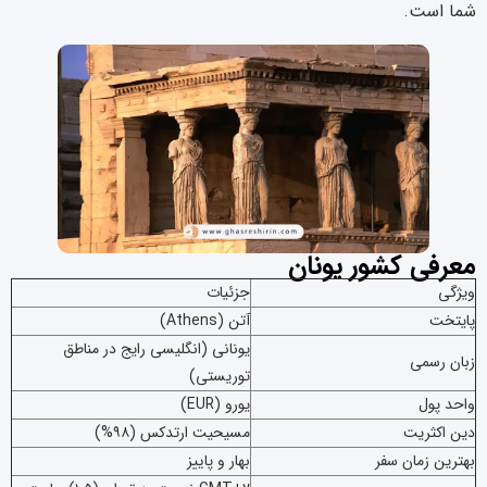
شما است.
معرفی کشور یونان
ویژگی
جزئیات
پایتخت
آتن (Athens)
یونانی (انگلیسی رایج در مناطق
زبان رسمی
توریستی)
واحد پول
یورو (EUR)
دین اکثریت
مسیحیت ارتدکس (۹۸%)
بهترین زمان سفر
بهار و پاییز