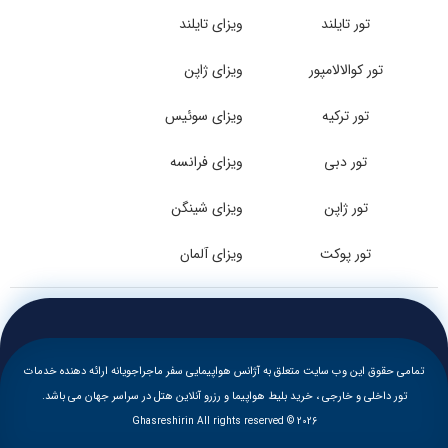
تور تایلند
ویزای تایلند
تور کوالالامپور
ویزای ژاپن
تور ترکیه
ویزای سوئیس
تور دبی
ویزای فرانسه
تور ژاپن
ویزای شینگن
تور پوکت
ویزای آلمان
تمامی حقوق این وب سایت متعلق به آژانس هواپیمایی سفر ماجراجویانه ارائه دهنده خدمات
تور داخلی و خارجی ، خرید بلیط هواپیما و رزرو آنلاین هتل در سراسر جهان می باشد.
Ghasreshirin All rights reserved © 2026