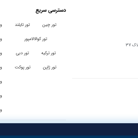
دسترسی سریع
تور چین
تور تایلند
وی
تور کوالالامپور
وی
ک 37
تور ترکیه
تور دبی
وی
تور ژاپن
تور پوکت
وی
وی
وی
وی