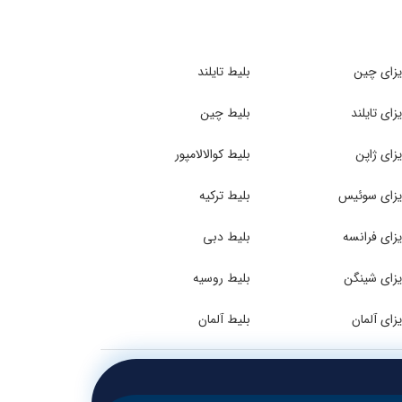
زای چین
بلیط تایلند
زای تایلند
بلیط چین
زای ژاپن
بلیط کوالالامپور
زای سوئیس
بلیط ترکیه
زای فرانسه
بلیط دبی
زای شینگن
بلیط روسیه
زای آلمان
بلیط آلمان