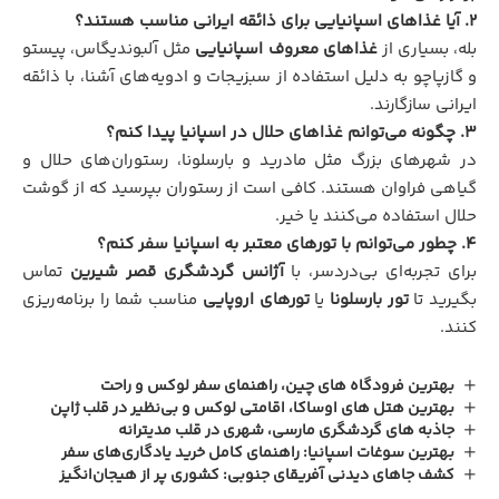
۲. آیا غذاهای اسپانیایی برای ذائقه ایرانی مناسب هستند؟
بله، بسیاری از
غذاهای معروف اسپانیایی
مثل آلبوندیگاس، پیستو
و گازپاچو به دلیل استفاده از سبزیجات و ادویه‌های آشنا، با ذائقه
ایرانی سازگارند.
۳. چگونه می‌توانم غذاهای حلال در اسپانیا پیدا کنم؟
در شهرهای بزرگ مثل مادرید و بارسلونا، رستوران‌های حلال و
گیاهی فراوان هستند. کافی است از رستوران بپرسید که از گوشت
حلال استفاده می‌کنند یا خیر.
۴. چطور می‌توانم با تورهای معتبر به اسپانیا سفر کنم؟
برای تجربه‌ای بی‌دردسر، با
آژانس گردشگری قصر شیرین
تماس
بگیرید تا
تور بارسلونا
یا
تورهای اروپایی
مناسب شما را برنامه‌ریزی
کنند.
بهترین فرودگاه‌ های چین، راهنمای سفر لوکس و راحت
بهترین هتل‌ های اوساکا، اقامتی لوکس و بی‌نظیر در قلب ژاپن
جاذبه های گردشگری مارسی، شهری در قلب مدیترانه
بهترین سوغات اسپانیا: راهنمای کامل خرید یادگاری‌های سفر
کشف جاهای دیدنی آفریقای جنوبی: کشوری پر از هیجان‌انگیز