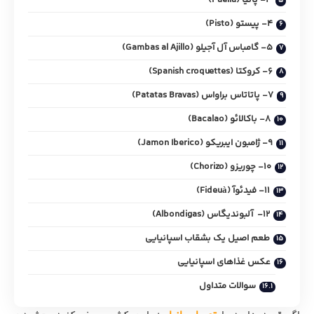
4- پیستو (Pisto)
5- گامباس آل آجیلو (Gambas al Ajillo)
6- کروکتا (Spanish croquettes)
7- پاتاتاس براواس (Patatas Bravas)
8- باکالائو (Bacalao)
9- ژامبون ایبریکو (Jamon Iberico)
10- چوریزو (Chorizo)
11- فیدئوآ (Fideuà)
12- آلبوندیگاس (Albondigas)
طعم اصیل یک بشقاب اسپانیایی
عکس غذاهای اسپانیایی
سوالات متداول