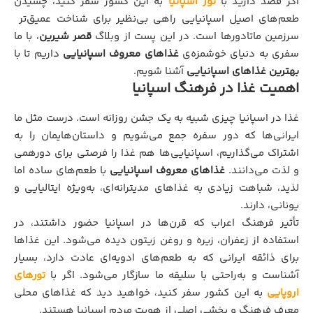
اگر قصد دارید با
تور اسپانیا
به این کشور سفر کنید، چشیدن
طعم‌های اصیل اسپانیایی راهی بی‌نظیر برای شناخت عمیق‌تر
سرزمین ماتادورها است. در این پست از وبلاگ
قصر شیرین
، با ما
سفری به دنیای خوشمزه‌ی
غذاهای معروف اسپانیایی
داریم تا با
بهترین غذاهای اسپانیایی
آشنا شویم.
اهمیت غذا در فرهنگ اسپانیا
غذا در اسپانیا چیزی شبیه به یک جشن روزانه است. درست مثل ما
ایرانی‌ها که دور سفره جمع می‌شویم و داستان‌هایمان را به
اشتراک می‌گذاریم، اسپانیایی‌ها هم غذا را فرصتی برای دورهمی
و لذت می‌دانند.
غذاهای معروف اسپانیایی
با طعم‌های ساده اما
لذید، شباهت زیادی به غذاهای مدیترانه‌ای، به‌ویژه ایتالیایی و
یونانی، دارند.
تأثیر فرهنگ اعراب که قرن‌ها در اسپانیا حضور داشتند، در
استفاده از زعفران، زیره و روغن زیتون دیده می‌شود. این غذاها
برای ذائقه ایرانی که به طعم‌های ادویه‌ای عادت دارد، بسیار
آشناست و به‌راحتی با سلیقه ما سازگار می‌شود. اگر با
تورهای
اروپایی
به این کشور سفر کنید، خواهید دید که غذاهای محلی
معرف فرهنگ و بخشی اصلی از هویت مردم اسپانیا هستند.