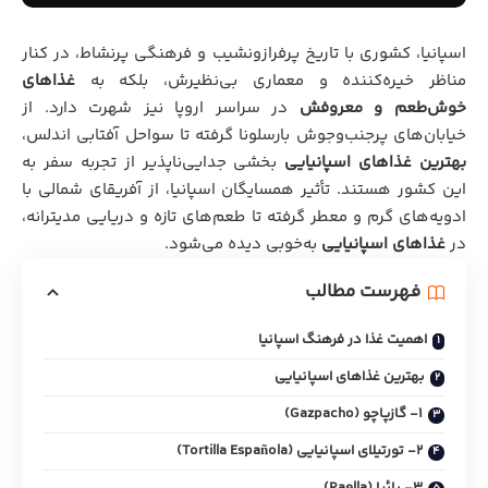
اسپانیا، کشوری با تاریخ پرفرازونشیب و فرهنگی پرنشاط، در کنار
مناظر خیره‌کننده و معماری بی‌نظیرش، بلکه به
غذاهای
خوش‌طعم و معروفش
در سراسر اروپا نیز شهرت دارد. از
خیابان‌های پرجنب‌وجوش بارسلونا گرفته تا سواحل آفتابی اندلس،
بهترین غذاهای اسپانیایی
بخشی جدایی‌ناپذیر از تجربه سفر به
این کشور هستند. تأثیر همسایگان اسپانیا، از آفریقای شمالی با
ادویه‌های گرم و معطر گرفته تا طعم‌های تازه و دریایی مدیترانه،
در
غذاهای اسپانیایی
به‌خوبی دیده می‌شود.
فهرست مطالب
اهمیت غذا در فرهنگ اسپانیا
بهترین غذاهای اسپانیایی
1- گازپاچو (Gazpacho)
2- تورتیلای اسپانیایی (Tortilla Española)
3- پائیا (Paella)