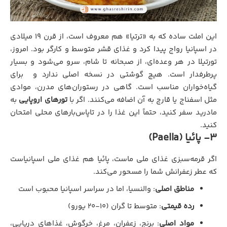
این املت ساده که به «ترتیا» هم معروف است، از قرن ۱۹ میلادی
در اسپانیا رواج پیدا کرد و غذای قشر متوسط و کارگر بود. امروز،
تورتیلا در هر وعده‌ای، از صبحانه تا شام، سرو می‌شود و بسیار
پرطرفدار است. هیچ گوشتی در نسخه اصلی ندارد و برای
گیاه‌خواران مناسب است. گاهی در رستوران‌های مدرن، موادی
مثل اسفناج یا قارچ به آن اضافه می‌کنند. اگر با
تورهای اروپایی
به
مادرید سفر کنید، حتماً این غذا را در تاپاس‌بارهای محلی امتحان
کنید.
3- پائیا (Paella)
اگر قرمه‌سبزی غذای ملی ماست، پائیا هم غذای ملی اسپانیاست
که عطر زعفرانش شما را مسحور می‌کند.
مناطق اصلی
: والنسیا، اما در سراسر اسپانیا محبوب است
رده قیمتی
: متوسط تا گران (۱۰-۲۰ یورو)
مواد اصلی
: برنج، زعفران، مرغ، خرگوش، غذاهای دریایی،