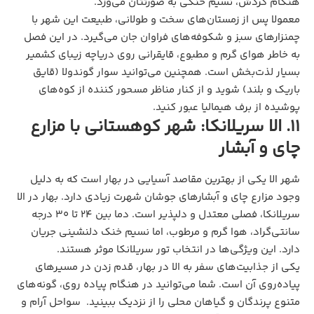
هنگام گردش، نسیم خنکی به صورتتان می‌وزد.
معمولا پس از زمستان‌های سخت و طولانی، طبیعت این شهر با
چمنزارهای سبز و شکوفه‌های فراوان جان می‌گیرد. در این فصل
به خاطر هوای گرم و مطبوع، قایقرانی روی دریاچه زیبای کشمیر
بسیار لذت‌بخش است. همچنین می‌توانید سوار گوندولا (قایق
باریک و بلند) شوید و از کنار مناظر مسحور کننده از کوه‌های
پوشیده از برف هیمالیا عبور کنید.
11. الا سریلانکا: شهر کوهستانی با مزارع
چای و آبشار
شهر الا یکی از بهترین مقاصد آسیایی در بهار است که به دلیل
وجود مزارع چای و آبشارهای جوشان شهرت زیادی دارد. بهار در الا
سریلانکا، فصلی معتدل و دلپذیر است. دما بین ۲۴ تا ۳۰ درجه
سانتی‌گراد، هوا گرم و مرطوب، اما نسیم خنک دلنشینی جریان
دارد. این ویژگی‌ها در انتخاب تور سریلانکا موثر هستند.
یکی از جذابیت‌های سفر به الا در بهار، قدم زدن در مسیرهای
پیاده‌روی آن است. شما می‌توانید در هنگام پیاده روی، گونه‌های
متنوع پرندگان و گیاهان محلی را از نزدیک ببینید. سواحل آرام و