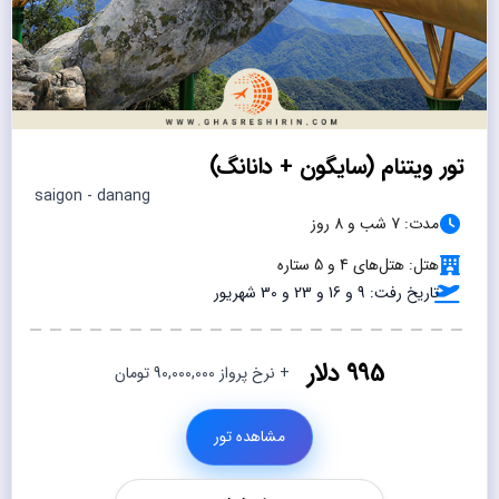
تور ویتنام (سایگون + دانانگ)
saigon - danang
مدت: 7 شب و 8 روز
هتل: هتل‌های 4 و 5 ستاره
تاریخ رفت: 9 و 16 و 23 و 30 شهریور
995 دلار
+ نرخ پرواز 90,000,000 تومان
مشاهده تور