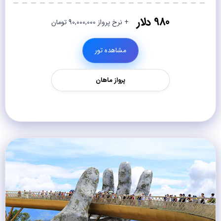
980 دلار
+ نرخ پرواز 90,000,000 تومان
مشاهده تور
پرواز ماهان