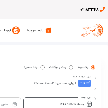
۰۲۱۸۳۳۴۸
بلیط هواپیما
تورها
یک طرفه
رفت و برگشت
چند مسیره
شهر یا فرودگاه مبدا
تهران، همه فرودگاه ها
(Tehran)
THR
تاریخ حرکت
بدون 