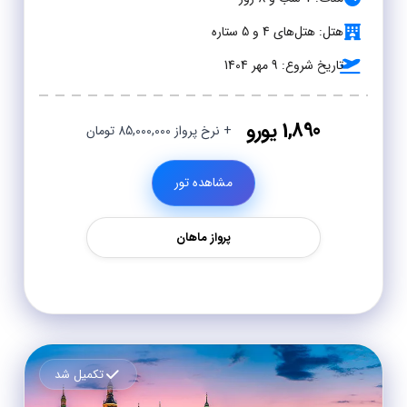
هتل: هتل‌های 4 و 5 ستاره
تاریخ شروع: 9 مهر 1404
1,890 یورو
+ نرخ پرواز 85,000,000 تومان
مشاهده تور
پرواز ماهان
تکمیل شد