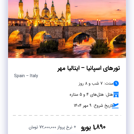
تورهای اسپانیا – ایتالیا مهر
Spain – Italy
مدت: 7 شب و 8 روز
هتل: هتل‌های 4 و 5 ستاره
تاریخ شروع: 9 مهر 1404
1,890 یورو
+ نرخ پرواز 72,000,000 تومان