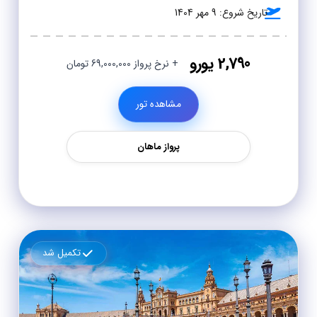
تاریخ شروع: 9 مهر 1404
2,790 یورو
+ نرخ پرواز 69,000,000 تومان
مشاهده تور
پرواز ماهان
تکمیل شد