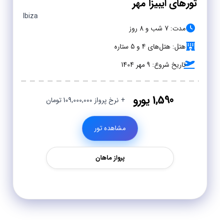
تورهای ایبیزا مهر
Ibiza
مدت: 7 شب و 8 روز
هتل: هتل‌های 4 و 5 ستاره
تاریخ شروع: 9 مهر 1404
1,590 یورو
+ نرخ پرواز 109,000,000 تومان
مشاهده تور
پرواز ماهان