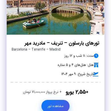
تورهای بارسلون – تنریف – مادرید مهر
Barcelona – Tenerife – Madrid
مدت: 11 شب و 12 روز
هتل: هتل‌های 4 و 5 ستاره
تاریخ شروع: 9 مهر 1404
2,550 یورو
+ نرخ پرواز 71,000,000 تومان
مشاهده تور