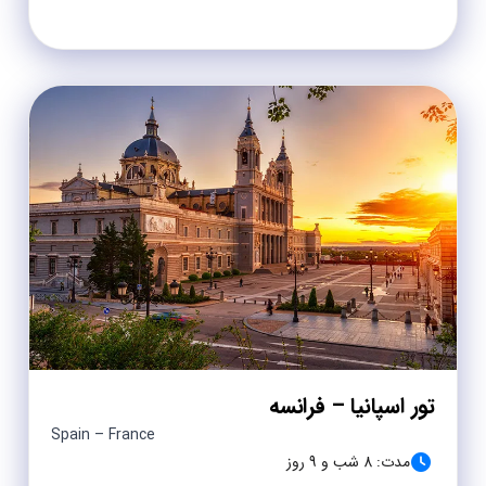
تور اسپانیا – فرانسه
Spain – France
مدت: 8 شب و 9 روز