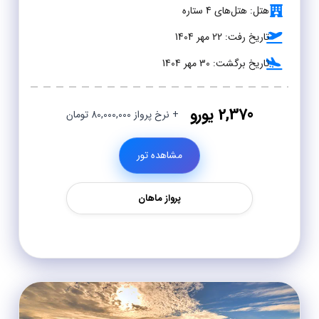
هتل: هتل‌های 4 ستاره
تاریخ رفت: 22 مهر 1404
تاریخ برگشت: 30 مهر 1404
2,370 یورو
+ نرخ پرواز 80,000,000 تومان
مشاهده تور
پرواز ماهان