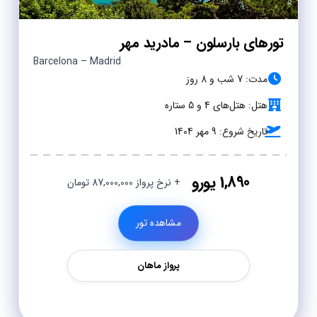
تورهای بارسلون – مادرید مهر
Barcelona – Madrid
مدت: 7 شب و 8 روز
هتل: هتل‌های 4 و 5 ستاره
تاریخ شروع: 9 مهر 1404
1,890 یورو
+ نرخ پرواز 87,000,000 تومان
مشاهده تور
پرواز ماهان