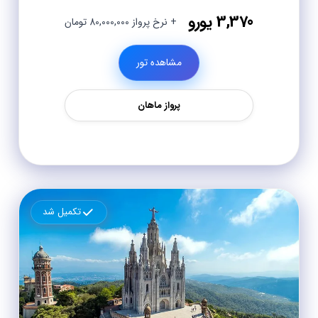
3,370 یورو
+ نرخ پرواز 80,000,000 تومان
مشاهده تور
پرواز ماهان
تکمیل شد