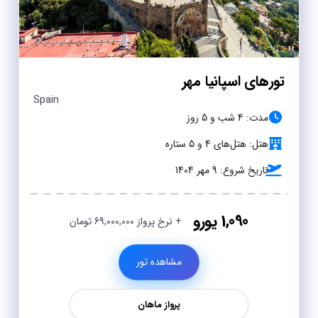
تورهای اسپانیا مهر
Spain
مدت: 4 شب و 5 روز
هتل: هتل‌های 4 و 5 ستاره
تاریخ شروع: 9 مهر 1404
1,090 یورو
+ نرخ پرواز 69,000,000 تومان
مشاهده تور
پرواز ماهان