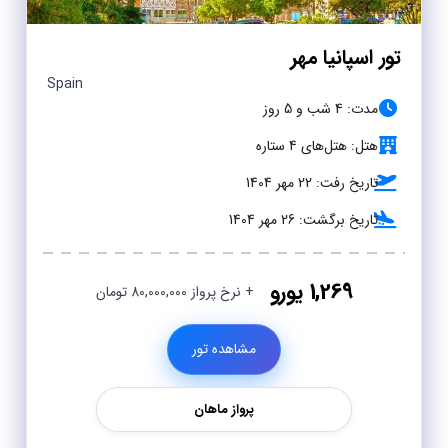
تور اسپانیا مهر
Spain
مدت: 4 شب و 5 روز
هتل: هتل‌های 4 ستاره
تاریخ رفت: 22 مهر 1404
تاریخ برگشت: 26 مهر 1404
1,269 یورو
+ نرخ پرواز 80,000,000 تومان
مشاهده تور
پرواز ماهان