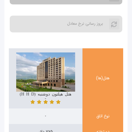
بروز رسانی نرخ معادل
هتل(ها)
هتل هیلتون دوشنبه (Hilton Hotel Dushanbe)
-
نوع اتاق
-
دو تخته
۷۷۵ دلار