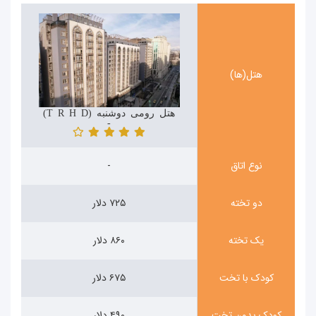
هتل(ها)
هتل رومی دوشنبه (The Rumi Hotel Doshanbe)
-
نوع اتاق
-
دو تخته
۷۲۵ دلار
یک تخته
۸۶۰ دلار
کودک با تخت
۶۷۵ دلار
کودک بدون تخت
۴۹۰ دلار