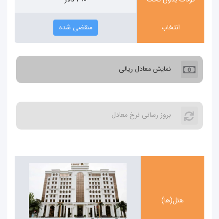
انتخاب
منقضی شده
نمایش معادل ریالی
بروز رسانی نرخ معادل
هتل(ها)