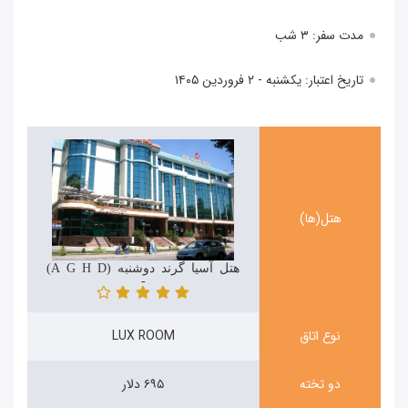
مدت سفر: ۳ شب
تاریخ اعتبار: یکشنبه - ۲ فروردین ۱۴۰۵
هتل(ها)
هتل آسیا گرند دوشنبه (Asia Grand Hotel Dushanbe)
-
نوع اتاق
LUX ROOM
دو تخته
۶۹۵ دلار