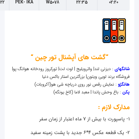
02:20
22:35
W5078
PEK- IKA
22 مرداد
“گشت های آپشنال تور چین “
گهای
: دیزنی لند| واترويليج | اوت لت| تورکروز رودخانه هوانگ پو|
شگاه برند لویی ویتون| بزرگترین استار باکس دنیا
گژو
: نمایش رقص نور روی دریاچه شی هو(آکروبات)
: باغ وحش پاندا | معبد لاما (کاخ یونگه)
ارک لازم :