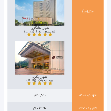
هتل(ها)
شهر هانگژو:
لندیسون پلازا (Landison Plaza)
شهر پکن:
بیو بیجینگ (Boyue Beijing)
اتاق دو تخته
۱,۹۹۰ دلار
اتاق یک تخته
۲,۴۹۰ دلار