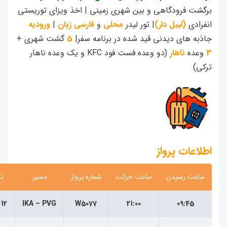
شت فرودگاهی و بین شهری زمینی | اخذ ویزای توریستی
رادی
(لیبل دار)
| تور لیدر
محلی
و
فارسی زبان
|
ورودیه
به های دیدنی قید شده در برنامه سفر|
5
گشت شهری +
عده
ناهار
(دو وعده فست فود KFC و یک وعده ناهار
ی)
اعات پرواز
اعت رسیدن
ساعت حرکت
شماره پرواز
مسیر
تاریخ
09:45
21:00
W5077
IKA – PVG
12 مرداد