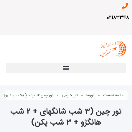
۰۲۱۸
ه نخست
تورها
تور خارجی
تور چین 12 مرداد ( 8شب و 9 روز)
تور چین (3 شب شانگهای + 2 شب
هانگژو + 3 شب پکن)