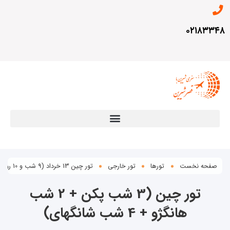
۰۲۱
ه نخست
تورها
تور خارجی
تور چین 13 خرداد (9 شب و 10 روز)
تور چین (3 شب پکن + 2 شب
هانگژو + 4 شب شانگهای)