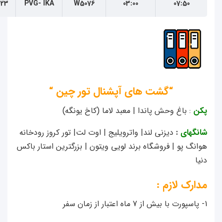
07:50
03:00
W5076
PVG- IKA
23 خرداد
“گشت های آپشنال تور چین “
ن
: باغ وحش پاندا | معبد لاما (کاخ یونگه)
گهای
:
دیزنی لند| واترويليج | اوت لت| تور کروز رودخانه
نگ پو | فروشگاه برند لویی ویتون | بزرگترین استار باکس
رک لازم :