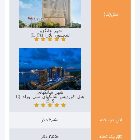
هتل(ها)
شهر هانگژو:
لندیسون پلازا (Landison Plaza)
شهر شانگهای:
هتل کوردیس شانگهای سی ورلد (Cordis
Shanghai Seaworld)
اتاق دو تخته
۲,۰۵۰ دلار
اتاق یک تخته
۲,۵۵۰ دلار