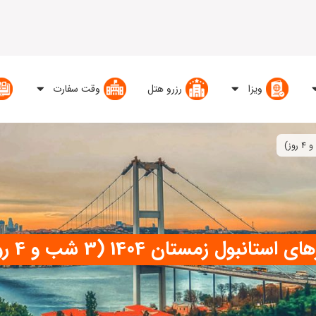
ویزا
رزرو هتل
وقت سفارت
ی استانبول زمستان 1404 (3 شب و 4 روز)