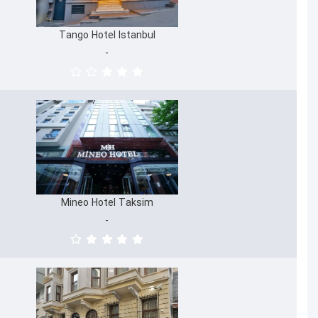
Tango Hotel Istanbul
Tango Hotel Istanbul
-
-
Mineo Hotel Taksim
Mineo Hotel Taksim
-
-