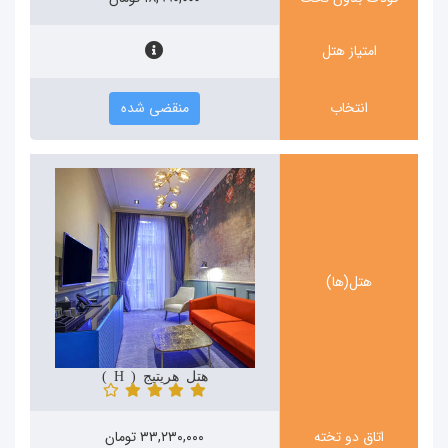
امتیاز هتل
انتخاب
منقضی شده
هتل(ها)
هتل هریتیج ( Heritage )
اتاق دو تخته
۳۳,۲۳۰,۰۰۰ تومان