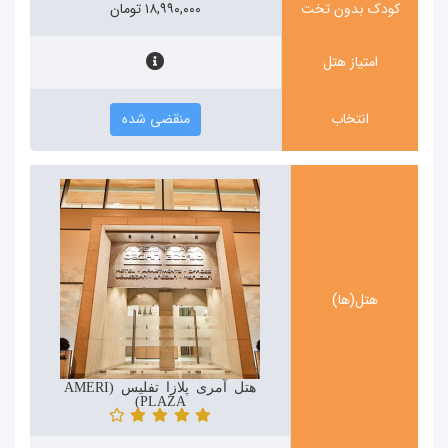
کودک بدون تخت
۱۸,۹۹۰,۰۰۰ تومان
امتیاز هتل
انتخاب
منقضی شده
هتل(ها)
هتل آمری پلازا تفلیس (AMERI
PLAZA)