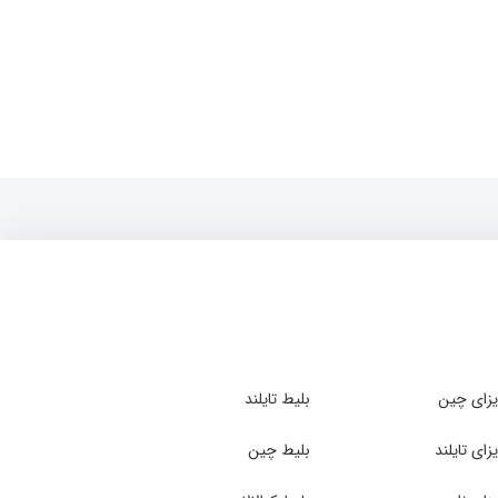
زای چین
بلیط تایلند
زای تایلند
بلیط چین