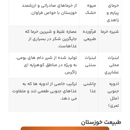
خرمای
میوه
از خرماهای صادراتی و ارزشمند
پیارم و
خشک
خوزستان با خواص فراوان.
زاهدی
شیره خرما
فرآورده
عصاره غلیظ و شیرین خرما که
طبیعی
جایگزین شکر در بسیاری از
غذاهاست.
لبنیات
لبنیات
تولید شده از شیر دام های بومی،
محلی
سنتی
به ویژه در مناطق کوهپایه ای
عشایری
زاگرس.
ادویه
چاشنی
ترکیب خاصی از ادویه ها که به
جنوبی
غذا
غذاهای جنوبی طعمی تند و متفاوت
(مثل
می دهد.
تمری)
طبیعت خوزستان