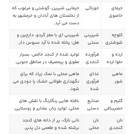
خرمای
خوراکی
خرمایی شیرین، گوشتی و مرغوب که
خاصوی
از نخلستان های آبادان و خرمشهر به
دست می آید.
کلوچه
شیرینی
شیرینی ای با مغز گردو، دارچین و
شوشتری
سنتی
هل؛ پخته شده با آرد سبوس دار.
ارده و
فرآورده
تولید شده از کنجد خالص، بسیار
حلوا ارده
کنجدی
مقوی و پرمصرف در مناطق جنوبی.
ماهی
غذای
ماهی محلی با نمک زیاد که برای
شور
فرآوری
نگهداری طولانی خشک یا دودی می
شده
شود.
گلیم و
صنایع
بافته هایی رنگارنگ با نقش های
حصیربافی
دستی
محلی، تولید زنان عشایر و روستایی.
نان
نان
نانی نازک، پر از دانه های کنجد
کنجدی
محلی
برشته شده و طعمی دل پذیر.