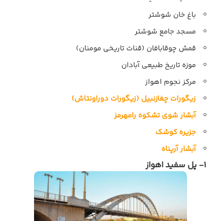
باغ خان شوشتر
مسجد جامع شوشتر
قمش چوقابافان (قنات تاریخی مومنان)
موزه تاریخ طبیعی آبادان
مركز نجوم اهواز
زیگورات چغازنبیل (زیگورات دوراونتاش)
آبشار شوی
تشکوه رامهرمز
جزیره کوشک
آبشار آرپناه
1- پل سفید اهواز