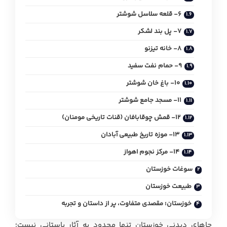
6- قلعه سلاسل شوشتر
7- پل بند لشکر
8- خانه تیزنو
9- حمام نفت سفید
10- باغ خان شوشتر
11- مسجد جامع شوشتر
12- قمش چوقابافان (قنات تاریخی مومنان)
13- موزه تاریخ طبیعی آبادان
14- مرکز نجوم اهواز
سوغات خوزستان
طبیعت خوزستان
خوزستان؛ مقصدی متفاوت، پر از داستان و تجربه
جاهای دیدنی خوزستان تنها محدود به آثار باستانی نیست؛