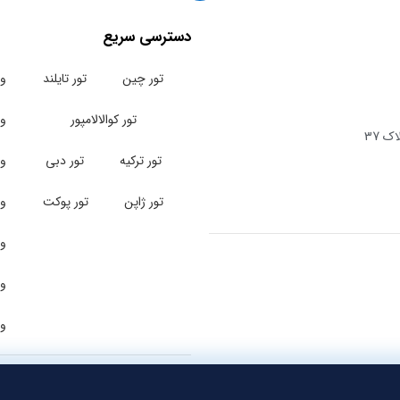
دسترسی سریع
تور چین
تور تایلند
وی
تور کوالالامپور
وی
ک 37
تور ترکیه
تور دبی
وی
تور ژاپن
تور پوکت
وی
وی
وی
وی