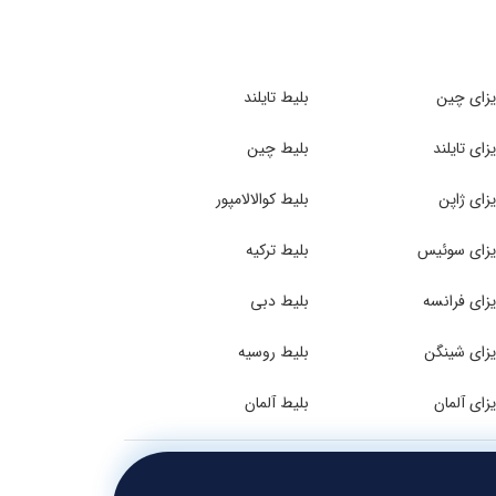
زای چین
بلیط تایلند
زای تایلند
بلیط چین
زای ژاپن
بلیط کوالالامپور
زای سوئیس
بلیط ترکیه
زای فرانسه
بلیط دبی
زای شینگن
بلیط روسیه
زای آلمان
بلیط آلمان