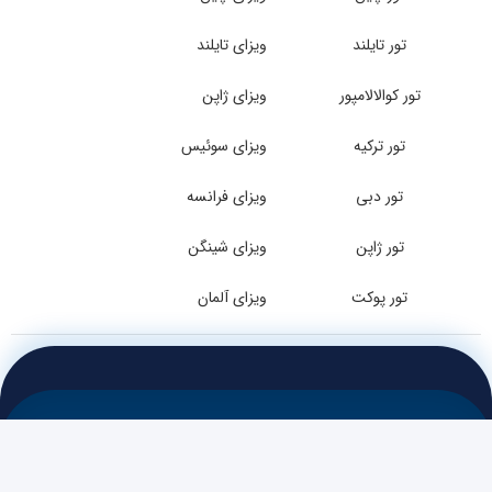
تور تایلند
ویزای تایلند
تور کوالالامپور
ویزای ژاپن
تور ترکیه
ویزای سوئیس
تور دبی
ویزای فرانسه
تور ژاپن
ویزای شینگن
تور پوکت
ویزای آلمان
تمامی حقوق این وب سایت متعلق به آژانس هواپیمایی سفر ماجراجویانه ارائه دهنده خدمات
تور داخلی و خارجی ، خرید بلیط هواپیما و رزرو آنلاین هتل در سراسر جهان می باشد.
Ghasreshirin All rights reserved © 2026