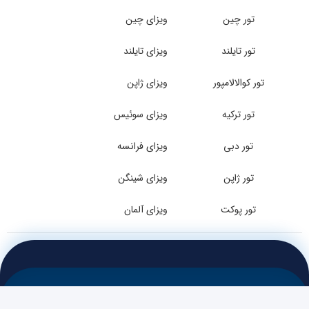
تور چین
ویزای چین
تور تایلند
ویزای تایلند
تور کوالالامپور
ویزای ژاپن
تور ترکیه
ویزای سوئیس
تور دبی
ویزای فرانسه
تور ژاپن
ویزای شینگن
تور پوکت
ویزای آلمان
تمامی حقوق این وب سایت متعلق به آژانس هواپیمایی سفر ماجراجویانه ارائه دهنده خدمات
تور داخلی و خارجی ، خرید بلیط هواپیما و رزرو آنلاین هتل در سراسر جهان می باشد.