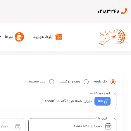
۰۲۱۸۳۳۴۸
بلیط هواپیما
تورها
یک طرفه
رفت و برگشت
چند مسیره
شهر یا فرودگاه مبدا
تهران، همه فرودگاه ها
(Tehran)
THR
تاریخ حرکت
بدون 