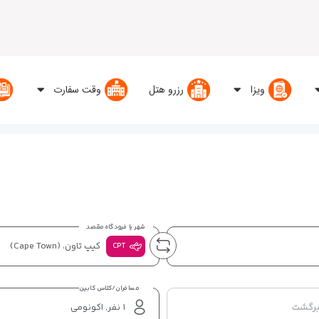
ویزا
رزرو هتل
وقت سفارت
شهر یا فرودگاه مقصد
کیپ تاون،
(Cape Town)
CPT
مسافران/کلاس کابین
برگشت