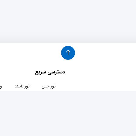
دسترسی سریع
تور چین
تور تایلند
وی
تور کوالالامپور
وی
ک 37
تور ترکیه
تور دبی
وی
تور ژاپن
تور پوکت
وی