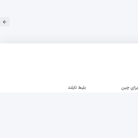
زای چین
بلیط تایلند
زای تایلند
بلیط چین
زای ژاپن
بلیط کوالالامپور
زای سوئیس
بلیط ترکیه