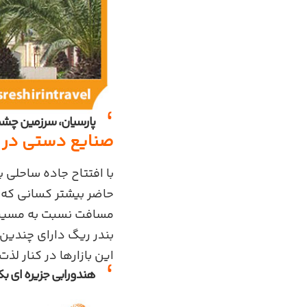
پارسیان، سرزمین چش
صنایع دستی در ب
با افتتاح جاده ساحلی 
حاضر بیشتر کسانی که 
مسافت نسبت به مسیر گ
بندر ریگ دارای چندین ب
این بازارها در کنار لذ
هندورابی جزیره ای بکر