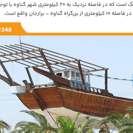
مرکز این بخش شهر ریگ است که در فاصله نزدیک به 20 کیلو
گناوه – برازجان واقع است.