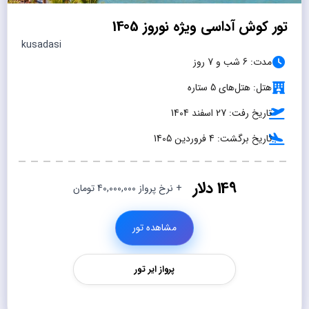
تور کوش آداسی ویژه نوروز 1405
kusadasi
مدت: 6 شب و 7 روز
هتل: هتل‌های 5 ستاره
تاریخ رفت: 27 اسفند 1404
تاریخ برگشت: 4 فروردین 1405
149 دلار
+ نرخ پرواز 40,000,000 تومان
مشاهده تور
پرواز ایر تور