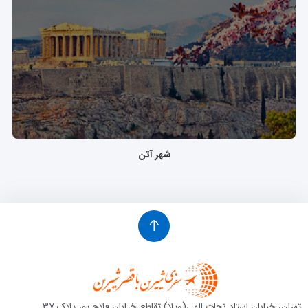
شهر آتن
تهران، خیابان استاد نجات الهی(ویلا) تقاطع خیابان فلاح پور پلاک 37