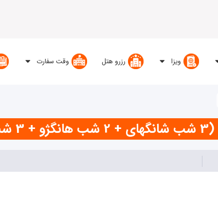
ویزا
رزرو هتل
وقت سفارت
 شب پکن)