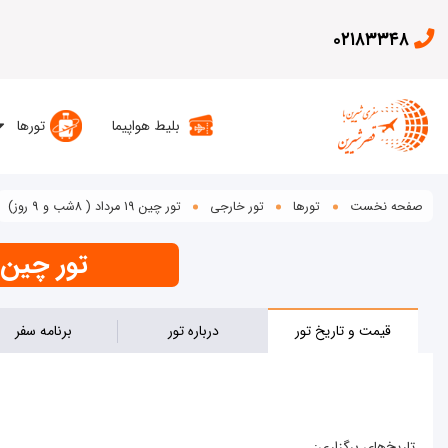
۰۲۱۸۳۳۴۸
بلیط هواپیما
تورها
صفحه نخست
تورها
تور خارجی
تور چین 19 مرداد ( 8شب و 9 روز)
تور چین (3 شب شانگهای + 2 شب هانگژو + 3
قیمت و تاریخ تور
درباره تور
برنامه سفر
تاریخ‌های برگزاری: