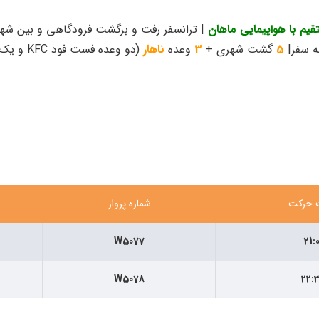
یم با هواپیمایی ماهان
| ترانسفر رفت و برگشت فرودگاهی و بین شهر
ه سفر|
5
گشت شهری +
3
وعده
ناهار
(دو وعده فست فود KFC و یک وعده ناهار ترکی)
 حرکت
شماره پرواز
W5077
21:
W5078
22: