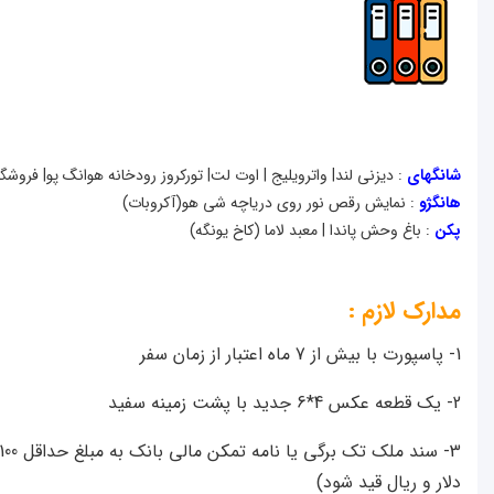
شانگهای
: دیزنی لند| واترويليج | اوت لت| تورکروز رودخانه هوانگ پو| فروشگا
هانگژو
: نمایش رقص نور روی دریاچه شی هو(آکروبات)
پکن
: باغ وحش پاندا | معبد لاما (کاخ یونگه)
مدارک لازم :
1- پاسپورت با بیش از 7 ماه اعتبار از زمان سفر
2- یک قطعه عکس 4*6 جدید با پشت زمینه سفید
دلار و ریال قید شود)