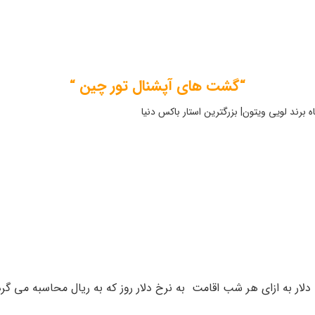
“گشت های آپشنال تور چین “
ه برند لویی ویتون| بزرگترین استار باکس دنیا
3- سند ملک تک برگی یا نامه تمکن مالی بانک به مبلغ حداقل 100 دلار به ازای هر شب اقامت به نرخ دلا