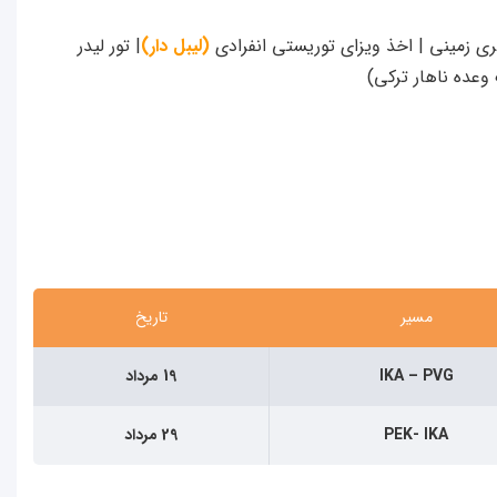
ی زمینی | اخذ ویزای توریستی انفرادی
(لیبل دار)
| تور لیدر
مسیر
تاریخ
IKA – PVG
19 مرداد
PEK- IKA
29 مرداد