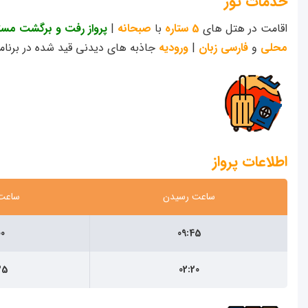
خدمات تور
اقامت در هتل های
5 ستاره
با
صبحانه
|
پرواز رفت و برگشت مستق
محلی
و
فارسی زبان
|
ورودیه
جاذبه های دیدنی قید شده در برنام
اطلاعات پرواز
ساعت رسیدن
ساعت
00
09:45
35
02:20